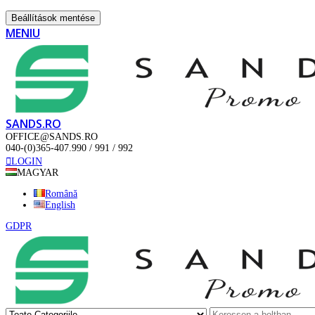
Beállítások mentése
MENIU
SANDS.RO
OFFICE@SANDS.RO
040-(0)365-407.990 / 991 / 992
LOGIN
MAGYAR
Română
English
GDPR