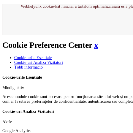
Webhelyünk cookie-kat használ a tartalom optimalizálására és a pla
Cookie Preference Center
x
Cookie-urile Esentiale
Cookie-uri Analiza Vizitatori
Több információ
Cookie-urile Esentiale
Mindig aktív
Aceste module cookie sunt necesare pentru funcționarea site-ului web și nu pot f
cum ar fi setarea preferințelor de confidențialitate, autentificarea sau comple
Cookie-uri Analiza Vizitatori
Aktív
Google Analytics