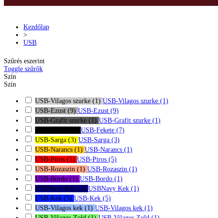
Kezdőlap
>
USB
Szűrés eszerint
Toggle szűrők
Szín
Szín
USB-Vilagos szurke
(1)
USB-Vilagos szurke
(1)
USB-Ezust
(9)
USB-Ezust
(9)
USB-Grafit szurke
(1)
USB-Grafit szurke
(1)
USB-Fekete
(7)
USB-Fekete
(7)
USB-Sarga
(3)
USB-Sarga
(3)
USB-Narancs
(1)
USB-Narancs
(1)
USB-Piros
(5)
USB-Piros
(5)
USB-Rozaszin
(1)
USB-Rozaszin
(1)
USB-Bordo
(1)
USB-Bordo
(1)
USBNavy Kek
(1)
USBNavy Kek
(1)
USB-Kek
(5)
USB-Kek
(5)
USB-Vilagos kek
(1)
USB-Vilagos kek
(1)
USB-Vilagos Zold
(1)
USB-Vilagos Zold
(1)