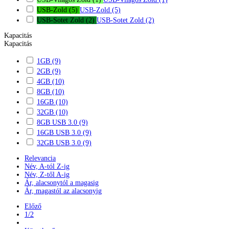
USB-Zold
(5)
USB-Zold
(5)
USB-Sotet Zold
(2)
USB-Sotet Zold
(2)
Kapacitás
Kapacitás
1GB
(9)
2GB
(9)
4GB
(10)
8GB
(10)
16GB
(10)
32GB
(10)
8GB USB 3.0
(9)
16GB USB 3.0
(9)
32GB USB 3.0
(9)
Relevancia
Név, A-tól Z-ig
Név, Z-től A-ig
Ár, alacsonytól a magasig
Ár, magastól az alacsonyig
Előző
1/2