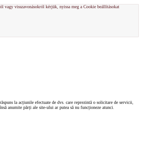
ról vagy visszavonásokról kérjük, nyissa meg a Cookie beállításokat
spuns la acțiunile efectuate de dvs. care reprezintă o solicitare de servicii,
nsă anumite părți ale site-ului ar putea să nu funcționeze atunci.