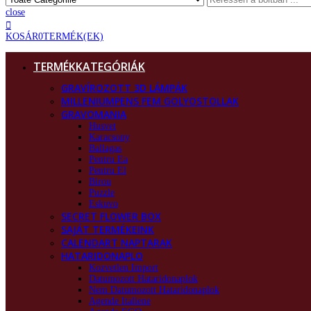
close
KOSÁR
0
TERMÉK(EK)
TERMÉKKATEGÓRIÁK
GRAVÍROZOTT 3D LÁMPÁK
MILLENIUMPENS FEM GOLYOSTOLLAK
GRAVOMANIA
Husvet
Karacsony
Ballagas
Pentru Ea
Pentru El
Birou
Puzzle
Eskuvo
SECRET FLOWER BOX
SAJÁT TERMÉKEINK
CALENDART NAPTARAK
HATARIDONAPLO
Kozvetlen Import
Datumozott Hataridonaplok
Nem Datumozott Hataridonaplok
Agende Italiene