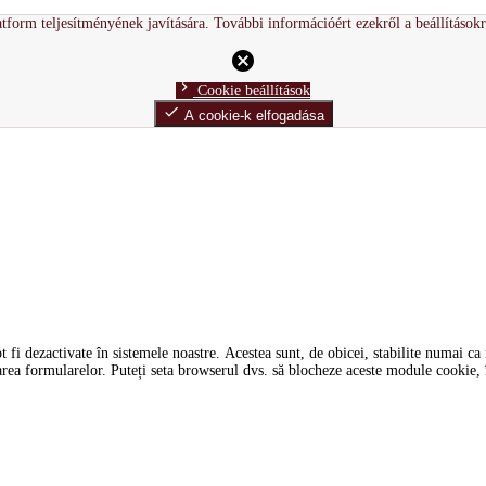
tform teljesítményének javítására. További információért ezekről a beállítások
cancel
chevron_right
Cookie beállítások
done
A cookie-k elfogadása
i dezactivate în sistemele noastre. Acestea sunt, de obicei, stabilite numai ca ră
tarea formularelor. Puteți seta browserul dvs. să blocheze aceste module cookie, î