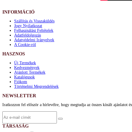
INFORMÁCIÓ
Szállítás és Visszaküldés
Jogy Nyilatkozat
Felhasználási Feltételek
Adatfeldolgozás
Adatvédelmi Irányelvek
A Cookie-ról
HASZNOS
Új Termékek
Kedvezmények
Ajánlott Termékek
Katalógusok
Fiókom
Történelmi Megrendelések
NEWSLETTER
Iratkozzon fel először a hírlevélre, hogy megtudja az összes kínált ajánlatot é
TÁRSASÁG