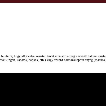
elületre, hogy áll a célra készített tintát áthaladó anyag nevezett hálóval (s
övet (ingek, kabátok, sapkák, stb.) vagy szilárd halmazállapotú anyag (matrica,