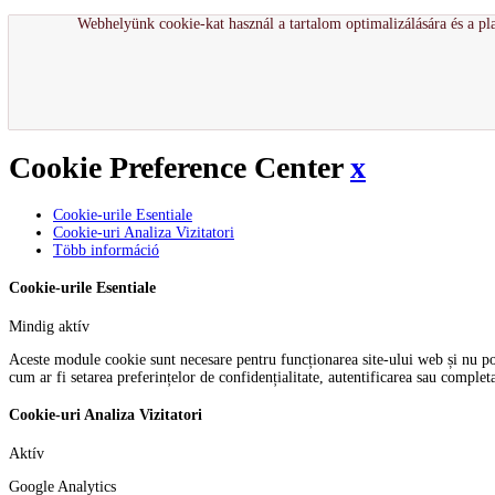
Webhelyünk cookie-kat használ a tartalom optimalizálására és a pla
Cookie Preference Center
x
Cookie-urile Esentiale
Cookie-uri Analiza Vizitatori
Több információ
Cookie-urile Esentiale
Mindig aktív
Aceste module cookie sunt necesare pentru funcționarea site-ului web și nu pot f
cum ar fi setarea preferințelor de confidențialitate, autentificarea sau comple
Cookie-uri Analiza Vizitatori
Aktív
Google Analytics