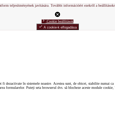
tform teljesítményének javítására. További információért ezekről a beállítások
cancel
chevron_right
Cookie beállítások
done
A cookie-k elfogadása
i dezactivate în sistemele noastre. Acestea sunt, de obicei, stabilite numai ca ră
tarea formularelor. Puteți seta browserul dvs. să blocheze aceste module cookie, î