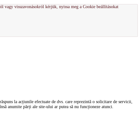
ról vagy visszavonásokról kérjük, nyissa meg a Cookie beállításokat
spuns la acțiunile efectuate de dvs. care reprezintă o solicitare de servicii,
nsă anumite părți ale site-ului ar putea să nu funcționeze atunci.