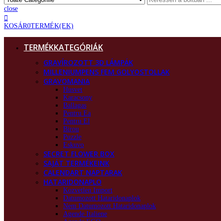
close
KOSÁR
0
TERMÉK(EK)
TERMÉKKATEGÓRIÁK
GRAVÍROZOTT 3D LÁMPÁK
MILLENIUMPENS FEM GOLYOSTOLLAK
GRAVOMANIA
Husvet
Karacsony
Ballagas
Pentru Ea
Pentru El
Birou
Puzzle
Eskuvo
SECRET FLOWER BOX
SAJÁT TERMÉKEINK
CALENDART NAPTARAK
HATARIDONAPLO
Kozvetlen Import
Datumozott Hataridonaplok
Nem Datumozott Hataridonaplok
Agende Italiene