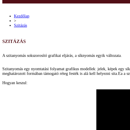
Kezdőlap
>
Szitázás
SZITÁZÁS
A szitanyomás sokszorosító grafikai eljárás, a síknyomás egyik változata.
Szitanyomás egy nyomtatási folyamat grafikus modellek: jelek, képek egy sík f
meghatározott formában támogató réteg festék is alá kell helyezni sita.Ea a sz
Hogyan keszul: