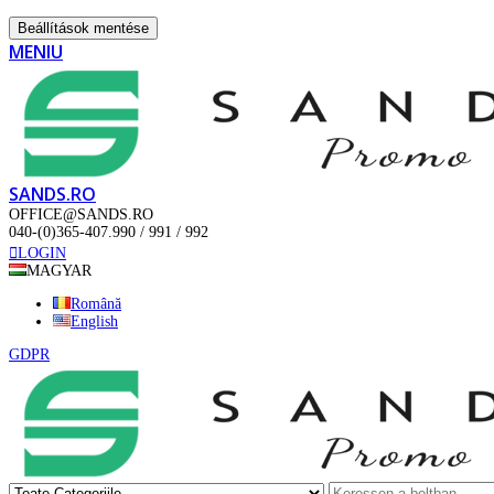
Beállítások mentése
MENIU
SANDS.RO
OFFICE@SANDS.RO
040-(0)365-407.990 / 991 / 992
LOGIN
MAGYAR
Română
English
GDPR