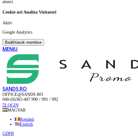
atunci.
Cookie-uri Analiza Vizitatori
Aktív
Google Analytics
Beállítások mentése
MENIU
SANDS.RO
OFFICE@SANDS.RO
040-(0)365-407.990 / 991 / 992
LOGIN
MAGYAR
Română
English
GDPR