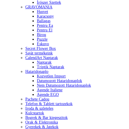
Írószer Szettek
GRAVOMANIA
Husvet
Karacsony
Ballagas
Pentru Ea
Pentru El
Birou
Puzzle
Eskuvo
Secret Flower Box
Saját termékeink
CalendArt Naptarak
Naptarak
Triptik Naptarak
Hataridonaplo
Kozvetlen Import
Datumozott Hataridonaplok
Nem Datumozott Hataridonaplok
Agende Italiene
Agende EGO
Pachete Cadou
Telefon & Tablett tartozekok
Iroda & uzleteles
Kulcstartok
Bogrek & Bar kiegeszitok
Orak & Elektronika
Gyerekek & Jatekok