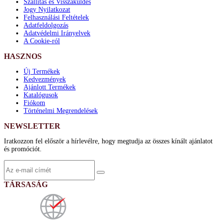
Szállítás és Visszaküldés
Jogy Nyilatkozat
Felhasználási Feltételek
Adatfeldolgozás
Adatvédelmi Irányelvek
A Cookie-ról
HASZNOS
Új Termékek
Kedvezmények
Ajánlott Termékek
Katalógusok
Fiókom
Történelmi Megrendelések
NEWSLETTER
Iratkozzon fel először a hírlevélre, hogy megtudja az összes kínált ajánlatot
és promóciót.
TÁRSASÁG