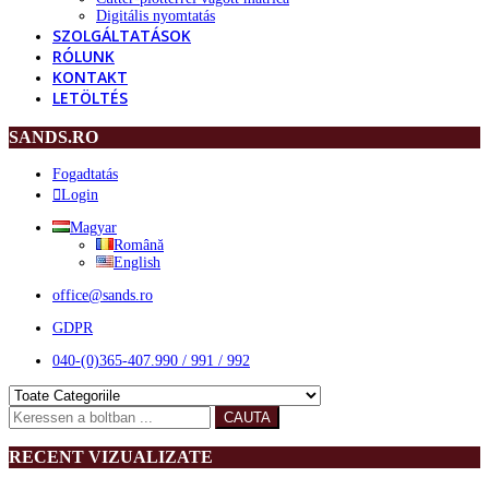
Digitális nyomtatás
SZOLGÁLTATÁSOK
RÓLUNK
KONTAKT
LETÖLTÉS
SANDS.RO
Fogadtatás
Login
Magyar
Română
English
office@sands.ro
GDPR
040-(0)365-407.990 / 991 / 992
CAUTA
RECENT VIZUALIZATE