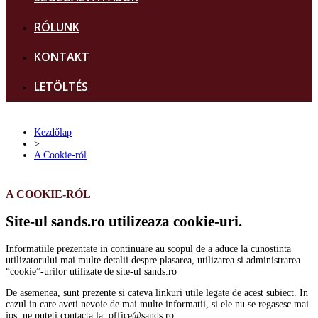
RÓLUNK
KONTAKT
LETÖLTÉS
Kezdőlap
>
A Cookie-ról
A COOKIE-RÓL
Site-ul sands.ro utilizeaza cookie-uri.
Informatiile prezentate in continuare au scopul de a aduce la cunostinta
utilizatorului mai multe detalii despre plasarea, utilizarea si administrarea
“cookie”-urilor utilizate de site-ul sands.ro
De asemenea, sunt prezente si cateva linkuri utile legate de acest subiect. In
cazul in care aveti nevoie de mai multe informatii, si ele nu se regasesc mai
jos, ne puteti contacta la: office@sands.ro.