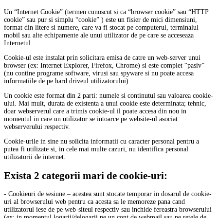
Un “Internet Cookie” (termen cunoscut si ca “browser cookie” sau “HTTP
cookie” sau pur si simplu “cookie” ) este un fisier de mici dimensiuni,
format din litere si numere, care va fi stocat pe computerul, terminalul
mobil sau alte echipamente ale unui utilizator de pe care se acceseaza
Internetul.
Cookie-ul este instalat prin solicitara emisa de catre un web-server unui
browser (ex: Internet Explorer, Firefox, Chrome) si este complet “pasiv”
(nu contine programe software, virusi sau spyware si nu poate accesa
informatiile de pe hard driveul utilizatorului).
Un cookie este format din 2 parti: numele si continutul sau valoarea cookie-
ului. Mai mult, durata de existenta a unui cookie este determinata; tehnic,
doar webserverul care a trimis cookie-ul il poate accesa din nou in
momentul in care un utilizator se intoarce pe website-ul asociat
webserverului respectiv.
Cookie-urile in sine nu solicita informatii cu caracter personal pentru a
putea fi utilizate si, in cele mai multe cazuri, nu identifica personal
utilizatorii de internet.
Exista 2 categorii mari de cookie-uri:
- Cookieuri de sesiune – acestea sunt stocate temporar in dosarul de cookie-
uri al browserului web pentru ca acesta sa le memoreze pana cand
utilizatorul iese de pe web-siteul respectiv sau inchide fereastra browserului
(ex: in momentul logarii/delogarii pe un cont de webmail sau pe retele de