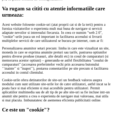
Va rugam sa cititi cu atentie informatiile care
urmeaza:
Acest website foloseste cookie-uri (atat proprii cat si de la terti) pentru a
furniza vizitatorilor o experienta mult mai buna de navigare si servicii
adaptate nevoilor si interesului fiecaruia. In ceea ce numim “web 2.0”,
“cookie”-urile joaca un rol important in facilitarea accesului si livrarii
multiplelor servicii de care utilizatorul se bucura pe internet, cum ar fi:
Personalizarea anumitor setari precum: limba in care este vizualizat un site,
moneda in care se exprima anumite preturi sau tarife, pastrarea optiunilor
pentru diverse produse (masuri, alte detalii etc) in cosul de cumparaturi (si
memorarea acestor optiuni) – generandu-se astfel flexibilitatea “cosului de
cumparaturi” (accesarea preferintelor vechi prin accesarea butonului
‘’inainte’’ si “inapoi’’), postarea comentariilor pe site precum si facilitarea
accesului in contul clientului.
Cookie-urile ofera detinatorilor de site-uri un feedback valoros asupra
modului cum sunt utilizate site-urile lor de catre utilizatori, astfel incat sa le
poata face si mai eficiente si mai accesibile pentru utilizatori. Permit
aplicatiilor multimedia sau de alt tip de pe alte site-uri sa fie incluse intr-un
anumit site pentru a crea o experienta de navigare mai valoroasa, mai utila
si mai placuta. Imbunatatesc de asemenea eficienta publicitatii online.
Ce este un "cookie"?