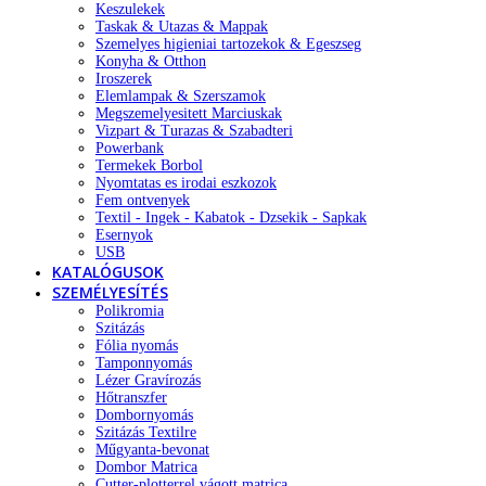
Keszulekek
Taskak & Utazas & Mappak
Szemelyes higieniai tartozekok & Egeszseg
Konyha & Otthon
Iroszerek
Elemlampak & Szerszamok
Megszemelyesitett Marciuskak
Vizpart & Turazas & Szabadteri
Powerbank
Termekek Borbol
Nyomtatas es irodai eszkozok
Fem ontvenyek
Textil - Ingek - Kabatok - Dzsekik - Sapkak
Esernyok
USB
KATALÓGUSOK
SZEMÉLYESÍTÉS
Polikromia
Szitázás
Fólia nyomás
Tamponnyomás
Lézer Gravírozás
Hőtranszfer
Dombornyomás
Szitázás Textilre
Műgyanta-bevonat
Dombor Matrica
Cutter-plotterrel vágott matrica