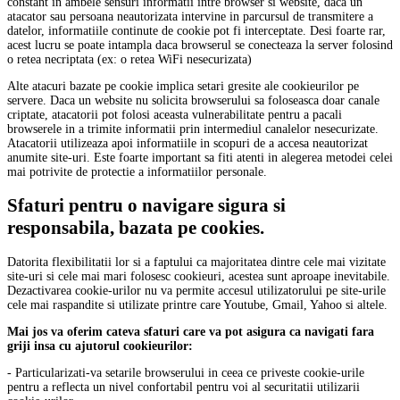
constant in ambele sensuri informatii intre browser si website, daca un
atacator sau persoana neautorizata intervine in parcursul de transmitere a
datelor, informatiile continute de cookie pot fi interceptate. Desi foarte rar,
acest lucru se poate intampla daca browserul se conecteaza la server folosind
o retea necriptata (ex: o retea WiFi nesecurizata)
Alte atacuri bazate pe cookie implica setari gresite ale cookieurilor pe
servere. Daca un website nu solicita browserului sa foloseasca doar canale
criptate, atacatorii pot folosi aceasta vulnerabilitate pentru a pacali
browserele in a trimite informatii prin intermediul canalelor nesecurizate.
Atacatorii utilizeaza apoi informatiile in scopuri de a accesa neautorizat
anumite site-uri. Este foarte important sa fiti atenti in alegerea metodei celei
mai potrivite de protectie a informatiilor personale.
Sfaturi pentru o navigare sigura si
responsabila, bazata pe cookies.
Datorita flexibilitatii lor si a faptului ca majoritatea dintre cele mai vizitate
site-uri si cele mai mari folosesc cookieuri, acestea sunt aproape inevitabile.
Dezactivarea cookie-urilor nu va permite accesul utilizatorului pe site-urile
cele mai raspandite si utilizate printre care Youtube, Gmail, Yahoo si altele.
Mai jos va oferim cateva sfaturi care va pot asigura ca navigati fara
griji insa cu ajutorul cookieurilor:
- Particularizati-va setarile browserului in ceea ce priveste cookie-urile
pentru a reflecta un nivel confortabil pentru voi al securitatii utilizarii