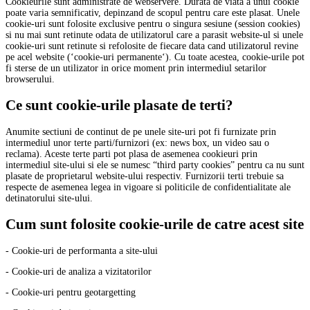
Cookieurile sunt administrate de webservere. Durata de viata a unui cookie
poate varia semnificativ, depinzand de scopul pentru care este plasat. Unele
cookie-uri sunt folosite exclusive pentru o singura sesiune (session cookies)
si nu mai sunt retinute odata de utilizatorul care a parasit website-ul si unele
cookie-uri sunt retinute si refolosite de fiecare data cand utilizatorul revine
pe acel website (‘cookie-uri permanente‘). Cu toate acestea, cookie-urile pot
fi sterse de un utilizator in orice moment prin intermediul setarilor
browserului.
Ce sunt cookie-urile plasate de terti?
Anumite sectiuni de continut de pe unele site-uri pot fi furnizate prin
intermediul unor terte parti/furnizori (ex: news box, un video sau o
reclama). Aceste terte parti pot plasa de asemenea cookieuri prin
intermediul site-ului si ele se numesc “third party cookies” pentru ca nu sunt
plasate de proprietarul website-ului respectiv. Furnizorii terti trebuie sa
respecte de asemenea legea in vigoare si politicile de confidentialitate ale
detinatorului site-ului.
Cum sunt folosite cookie-urile de catre acest site
- Cookie-uri de performanta a site-ului
- Cookie-uri de analiza a vizitatorilor
- Cookie-uri pentru geotargetting