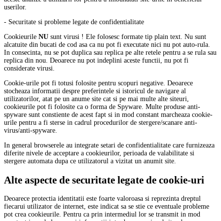
userilor.
- Securitate si probleme legate de confidentialitate
Cookieurile
NU
sunt virusi ! Ele folosesc formate tip plain text. Nu sunt
alcatuite din bucati de cod asa ca nu pot fi executate nici nu pot auto-rula.
In consecinta, nu se pot duplica sau replica pe alte retele pentru a se rula sau
replica din nou. Deoarece nu pot indeplini aceste functii, nu pot fi
considerate virusi.
Cookie-urile pot fi totusi folosite pentru scopuri negative. Deoarece
stocheaza informatii despre preferintele si istoricul de navigare al
utilizatorilor, atat pe un anume site cat si pe mai multe alte siteuri,
cookieurile pot fi folosite ca o forma de Spyware. Multe produse anti-
spyware sunt constiente de acest fapt si in mod constant marcheaza cookie-
urile pentru a fi sterse in cadrul procedurilor de stergere/scanare anti-
virus/anti-spyware.
In general browserele au integrate setari de confidentialitate care furnizeaza
diferite nivele de acceptare a cookieurilor, perioada de valabilitate si
stergere automata dupa ce utilizatorul a vizitat un anumit site.
Alte aspecte de securitate legate de cookie-uri
Deoarece protectia identitatii este foarte valoroasa si reprezinta dreptul
fiecarui utilizator de internet, este indicat sa se stie ce eventuale probleme
pot crea cookieurile. Pentru ca prin intermediul lor se transmit in mod