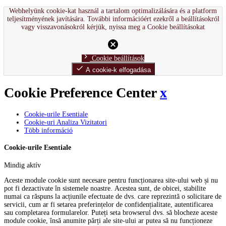
Webhelyünk cookie-kat használ a tartalom optimalizálására és a platform
teljesítményének javítására. További információért ezekről a beállításokról
vagy visszavonásokról kérjük, nyissa meg a Cookie beállításokat
cancel
chevron_right
Cookie beállítások
done
A cookie-k elfogadása
Cookie Preference Center
x
Cookie-urile Esentiale
Cookie-uri Analiza Vizitatori
Több információ
Cookie-urile Esentiale
Mindig aktív
Aceste module cookie sunt necesare pentru funcționarea site-ului web și nu
pot fi dezactivate în sistemele noastre. Acestea sunt, de obicei, stabilite
numai ca răspuns la acțiunile efectuate de dvs. care reprezintă o solicitare de
servicii, cum ar fi setarea preferințelor de confidențialitate, autentificarea
sau completarea formularelor. Puteți seta browserul dvs. să blocheze aceste
module cookie, însă anumite părți ale site-ului ar putea să nu funcționeze