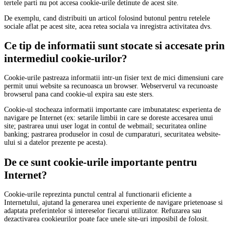
tertele parti nu pot accesa cookie-urile detinute de acest site.
De exemplu, cand distribuiti un articol folosind butonul pentru retelele
sociale aflat pe acest site, acea retea sociala va inregistra activitatea dvs.
Ce tip de informatii sunt stocate si accesate prin
intermediul cookie-urilor?
Cookie-urile pastreaza informatii intr-un fisier text de mici dimensiuni care
permit unui website sa recunoasca un browser. Webserverul va recunoaste
browserul pana cand cookie-ul expira sau este sters.
Cookie-ul stocheaza informatii importante care imbunatatesc experienta de
navigare pe Internet (ex: setarile limbii in care se doreste accesarea unui
site; pastrarea unui user logat in contul de webmail; securitatea online
banking; pastrarea produselor in cosul de cumparaturi, securitatea website-
ului si a datelor prezente pe acesta).
De ce sunt cookie-urile importante pentru
Internet?
Cookie-urile reprezinta punctul central al functionarii eficiente a
Internetului, ajutand la generarea unei experiente de navigare prietenoase si
adaptata preferintelor si intereselor fiecarui utilizator. Refuzarea sau
dezactivarea cookieurilor poate face unele site-uri imposibil de folosit.