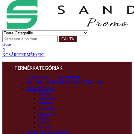
CAUTA
close
KOSÁR
0
TERMÉK(EK)
TERMÉKKATEGÓRIÁK
GRAVÍROZOTT 3D LÁMPÁK
MILLENIUMPENS FEM GOLYOSTOLLAK
GRAVOMANIA
Husvet
Karacsony
Ballagas
Pentru Ea
Pentru El
Birou
Puzzle
Eskuvo
SECRET FLOWER BOX