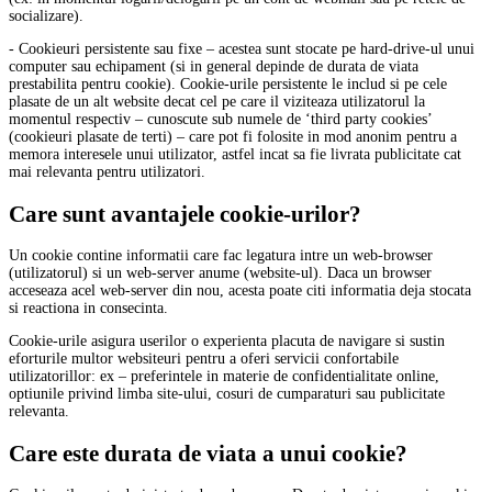
socializare).
- Cookieuri persistente sau fixe – acestea sunt stocate pe hard-drive-ul unui
computer sau echipament (si in general depinde de durata de viata
prestabilita pentru cookie). Cookie-urile persistente le includ si pe cele
plasate de un alt website decat cel pe care il viziteaza utilizatorul la
momentul respectiv – cunoscute sub numele de ‘third party cookies’
(cookieuri plasate de terti) – care pot fi folosite in mod anonim pentru a
memora interesele unui utilizator, astfel incat sa fie livrata publicitate cat
mai relevanta pentru utilizatori.
Care sunt avantajele cookie-urilor?
Un cookie contine informatii care fac legatura intre un web-browser
(utilizatorul) si un web-server anume (website-ul). Daca un browser
acceseaza acel web-server din nou, acesta poate citi informatia deja stocata
si reactiona in consecinta.
Cookie-urile asigura userilor o experienta placuta de navigare si sustin
eforturile multor websiteuri pentru a oferi servicii confortabile
utilizatorillor: ex – preferintele in materie de confidentialitate online,
optiunile privind limba site-ului, cosuri de cumparaturi sau publicitate
relevanta.
Care este durata de viata a unui cookie?