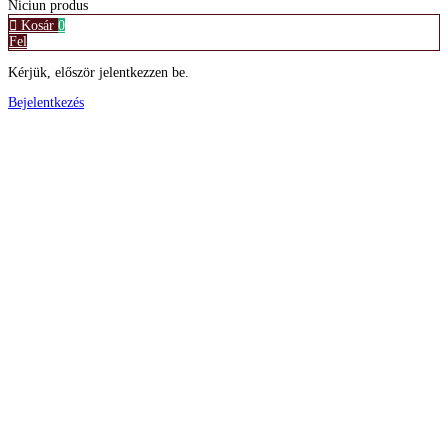
Niciun produs
Kosár
0
Fel
Kérjük, először jelentkezzen be.
Bejelentkezés