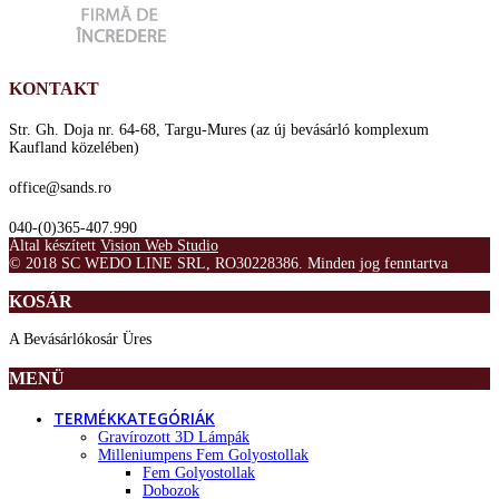
KONTAKT
Str. Gh. Doja nr. 64-68, Targu-Mures (az új bevásárló komplexum
Kaufland közelében)
office@sands.ro
040-(0)365-407.990
Által készített
Vision Web Studio
© 2018 SC WEDO LINE SRL, RO30228386. Minden jog fenntartva
KOSÁR
A Bevásárlókosár Üres
MENÜ
TERMÉKKATEGÓRIÁK
Gravírozott 3D Lámpák
Milleniumpens Fem Golyostollak
Fem Golyostollak
Dobozok