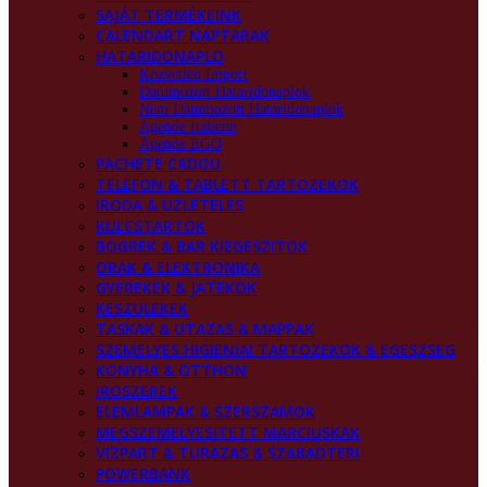
SAJÁT TERMÉKEINK
CALENDART NAPTARAK
HATARIDONAPLO
Kozvetlen Import
Datumozott Hataridonaplok
Nem Datumozott Hataridonaplok
Agende Italiene
Agende EGO
PACHETE CADOU
TELEFON & TABLETT TARTOZEKOK
IRODA & UZLETELES
KULCSTARTOK
BOGREK & BAR KIEGESZITOK
ORAK & ELEKTRONIKA
GYEREKEK & JATEKOK
KESZULEKEK
TASKAK & UTAZAS & MAPPAK
SZEMELYES HIGIENIAI TARTOZEKOK & EGESZSEG
KONYHA & OTTHON
IROSZEREK
ELEMLAMPAK & SZERSZAMOK
MEGSZEMELYESITETT MARCIUSKAK
VIZPART & TURAZAS & SZABADTERI
POWERBANK