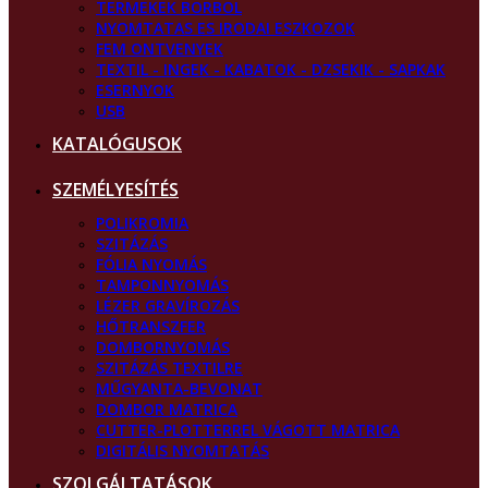
TERMEKEK BORBOL
NYOMTATAS ES IRODAI ESZKOZOK
FEM ONTVENYEK
TEXTIL - INGEK - KABATOK - DZSEKIK - SAPKAK
ESERNYOK
USB
KATALÓGUSOK
SZEMÉLYESÍTÉS
POLIKROMIA
SZITÁZÁS
FÓLIA NYOMÁS
TAMPONNYOMÁS
LÉZER GRAVÍROZÁS
HŐTRANSZFER
DOMBORNYOMÁS
SZITÁZÁS TEXTILRE
MŰGYANTA-BEVONAT
DOMBOR MATRICA
CUTTER-PLOTTERREL VÁGOTT MATRICA
DIGITÁLIS NYOMTATÁS
SZOLGÁLTATÁSOK