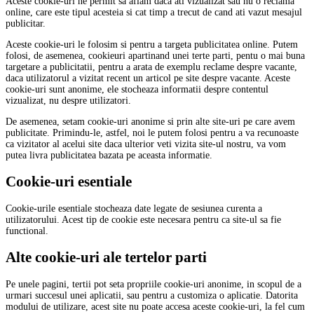
Aceste cookie-uri ne permit sa aflam daca ati vizualizat sau nu o reclama
online, care este tipul acesteia si cat timp a trecut de cand ati vazut mesajul
publicitar.
Aceste cookie-uri le folosim si pentru a targeta publicitatea online. Putem
folosi, de asemenea, cookieuri apartinand unei terte parti, pentu o mai buna
targetare a publicitatii, pentru a arata de exemplu reclame despre vacante,
daca utilizatorul a vizitat recent un articol pe site despre vacante. Aceste
cookie-uri sunt anonime, ele stocheaza informatii despre contentul
vizualizat, nu despre utilizatori.
De asemenea, setam cookie-uri anonime si prin alte site-uri pe care avem
publicitate. Primindu-le, astfel, noi le putem folosi pentru a va recunoaste
ca vizitator al acelui site daca ulterior veti vizita site-ul nostru, va vom
putea livra publicitatea bazata pe aceasta informatie.
Cookie-uri esentiale
Cookie-urile esentiale stocheaza date legate de sesiunea curenta a
utilizatorului. Acest tip de cookie este necesara pentru ca site-ul sa fie
functional.
Alte cookie-uri ale tertelor parti
Pe unele pagini, tertii pot seta propriile cookie-uri anonime, in scopul de a
urmari succesul unei aplicatii, sau pentru a customiza o aplicatie. Datorita
modului de utilizare, acest site nu poate accesa aceste cookie-uri, la fel cum