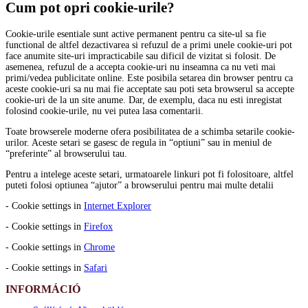
Cum pot opri cookie-urile?
Cookie-urile esentiale sunt active permanent pentru ca site-ul sa fie
functional de altfel dezactivarea si refuzul de a primi unele cookie-uri pot
face anumite site-uri impracticabile sau dificil de vizitat si folosit. De
asemenea, refuzul de a accepta cookie-uri nu inseamna ca nu veti mai
primi/vedea publicitate online. Este posibila setarea din browser pentru ca
aceste cookie-uri sa nu mai fie acceptate sau poti seta browserul sa accepte
cookie-uri de la un site anume. Dar, de exemplu, daca nu esti inregistat
folosind cookie-urile, nu vei putea lasa comentarii.
Toate browserele moderne ofera posibilitatea de a schimba setarile cookie-
urilor. Aceste setari se gasesc de regula in “optiuni” sau in meniul de
“preferinte” al browserului tau.
Pentru a intelege aceste setari, urmatoarele linkuri pot fi folositoare, altfel
puteti folosi optiunea “ajutor” a browserului pentru mai multe detalii
- Cookie settings in
Internet Explorer
- Cookie settings in
Firefox
- Cookie settings in
Chrome
- Cookie settings in
Safari
INFORMÁCIÓ