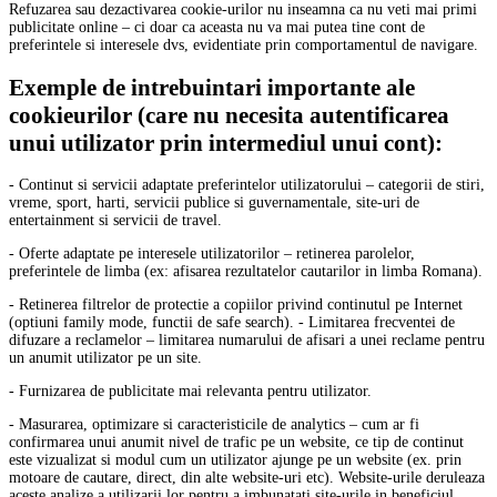
Refuzarea sau dezactivarea cookie-urilor nu inseamna ca nu veti mai primi
publicitate online – ci doar ca aceasta nu va mai putea tine cont de
preferintele si interesele dvs, evidentiate prin comportamentul de navigare.
Exemple de intrebuintari importante ale
cookieurilor (care nu necesita autentificarea
unui utilizator prin intermediul unui cont):
- Continut si servicii adaptate preferintelor utilizatorului – categorii de stiri,
vreme, sport, harti, servicii publice si guvernamentale, site-uri de
entertainment si servicii de travel.
- Oferte adaptate pe interesele utilizatorilor – retinerea parolelor,
preferintele de limba (ex: afisarea rezultatelor cautarilor in limba Romana).
- Retinerea filtrelor de protectie a copiilor privind continutul pe Internet
(optiuni family mode, functii de safe search). - Limitarea frecventei de
difuzare a reclamelor – limitarea numarului de afisari a unei reclame pentru
un anumit utilizator pe un site.
- Furnizarea de publicitate mai relevanta pentru utilizator.
- Masurarea, optimizare si caracteristicile de analytics – cum ar fi
confirmarea unui anumit nivel de trafic pe un website, ce tip de continut
este vizualizat si modul cum un utilizator ajunge pe un website (ex. prin
motoare de cautare, direct, din alte website-uri etc). Website-urile deruleaza
aceste analize a utilizarii lor pentru a imbunatati site-urile in beneficiul