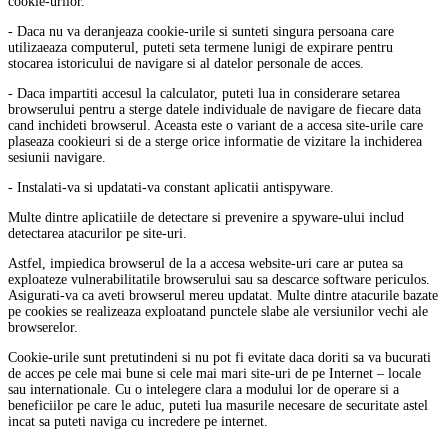
cookie-urilor.
- Daca nu va deranjeaza cookie-urile si sunteti singura persoana care
utilizaeaza computerul, puteti seta termene lunigi de expirare pentru
stocarea istoricului de navigare si al datelor personale de acces.
- Daca impartiti accesul la calculator, puteti lua in considerare setarea
browserului pentru a sterge datele individuale de navigare de fiecare data
cand inchideti browserul. Aceasta este o variant de a accesa site-urile care
plaseaza cookieuri si de a sterge orice informatie de vizitare la inchiderea
sesiunii navigare.
- Instalati-va si updatati-va constant aplicatii antispyware.
Multe dintre aplicatiile de detectare si prevenire a spyware-ului includ
detectarea atacurilor pe site-uri.
Astfel, impiedica browserul de la a accesa website-uri care ar putea sa
exploateze vulnerabilitatile browserului sau sa descarce software periculos.
Asigurati-va ca aveti browserul mereu updatat. Multe dintre atacurile bazate
pe cookies se realizeaza exploatand punctele slabe ale versiunilor vechi ale
browserelor.
Cookie-urile sunt pretutindeni si nu pot fi evitate daca doriti sa va bucurati
de acces pe cele mai bune si cele mai mari site-uri de pe Internet – locale
sau internationale. Cu o intelegere clara a modului lor de operare si a
beneficiilor pe care le aduc, puteti lua masurile necesare de securitate astel
incat sa puteti naviga cu incredere pe internet.