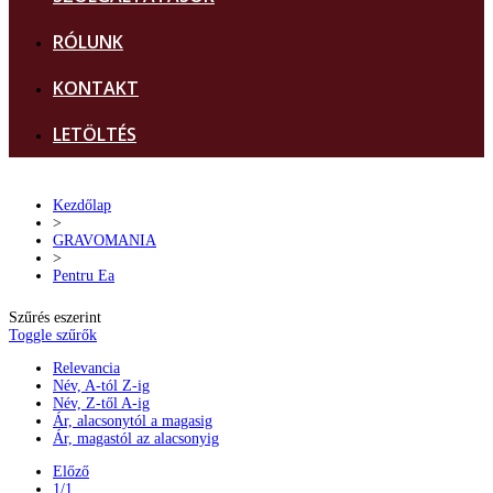
RÓLUNK
KONTAKT
LETÖLTÉS
Kezdőlap
>
GRAVOMANIA
>
Pentru Ea
Szűrés eszerint
Toggle szűrők
Relevancia
Név, A-tól Z-ig
Név, Z-től A-ig
Ár, alacsonytól a magasig
Ár, magastól az alacsonyig
Előző
1/1