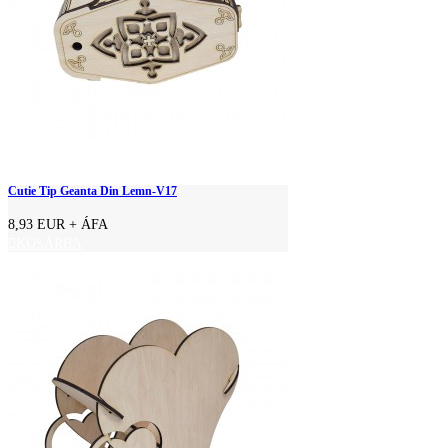
Cutie Tip Geanta Din Lemn-V17
8,93 EUR
+ ÁFA
KOSÁRBA