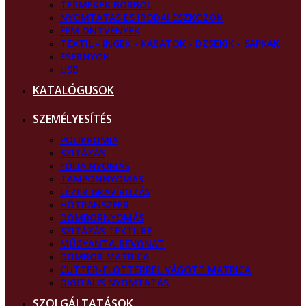
TERMEKEK BORBOL
NYOMTATAS ES IRODAI ESZKOZOK
FEM ONTVENYEK
TEXTIL - INGEK - KABATOK - DZSEKIK - SAPKAK
ESERNYOK
USB
KATALÓGUSOK
SZEMÉLYESÍTÉS
POLIKROMIA
SZITÁZÁS
FÓLIA NYOMÁS
TAMPONNYOMÁS
LÉZER GRAVÍROZÁS
HŐTRANSZFER
DOMBORNYOMÁS
SZITÁZÁS TEXTILRE
MŰGYANTA-BEVONAT
DOMBOR MATRICA
CUTTER-PLOTTERREL VÁGOTT MATRICA
DIGITÁLIS NYOMTATÁS
SZOLGÁLTATÁSOK