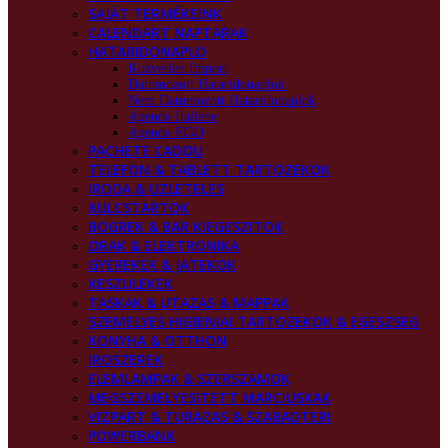
SAJÁT TERMÉKEINK
CALENDART NAPTARAK
HATARIDONAPLO
Kozvetlen Import
Datumozott Hataridonaplok
Nem Datumozott Hataridonaplok
Agende Italiene
Agende EGO
PACHETE CADOU
TELEFON & TABLETT TARTOZEKOK
IRODA & UZLETELES
KULCSTARTOK
BOGREK & BAR KIEGESZITOK
ORAK & ELEKTRONIKA
GYEREKEK & JATEKOK
KESZULEKEK
TASKAK & UTAZAS & MAPPAK
SZEMELYES HIGIENIAI TARTOZEKOK & EGESZSEG
KONYHA & OTTHON
IROSZEREK
ELEMLAMPAK & SZERSZAMOK
MEGSZEMELYESITETT MARCIUSKAK
VIZPART & TURAZAS & SZABADTERI
POWERBANK