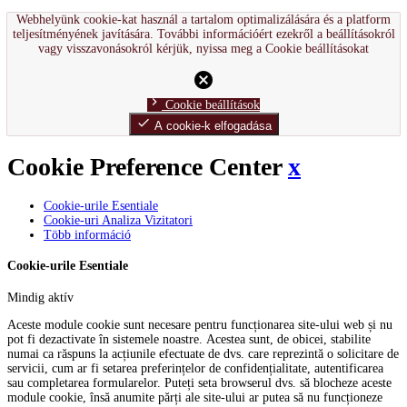
Webhelyünk cookie-kat használ a tartalom optimalizálására és a platform
teljesítményének javítására. További információért ezekről a beállításokról
vagy visszavonásokról kérjük, nyissa meg a Cookie beállításokat
cancel
chevron_right
Cookie beállítások
done
A cookie-k elfogadása
Cookie Preference Center
x
Cookie-urile Esentiale
Cookie-uri Analiza Vizitatori
Több információ
Cookie-urile Esentiale
Mindig aktív
Aceste module cookie sunt necesare pentru funcționarea site-ului web și nu
pot fi dezactivate în sistemele noastre. Acestea sunt, de obicei, stabilite
numai ca răspuns la acțiunile efectuate de dvs. care reprezintă o solicitare de
servicii, cum ar fi setarea preferințelor de confidențialitate, autentificarea
sau completarea formularelor. Puteți seta browserul dvs. să blocheze aceste
module cookie, însă anumite părți ale site-ului ar putea să nu funcționeze