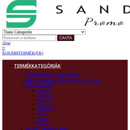
CAUTA
close
KOSÁR
0
TERMÉK(EK)
TERMÉKKATEGÓRIÁK
GRAVÍROZOTT 3D LÁMPÁK
MILLENIUMPENS FEM GOLYOSTOLLAK
GRAVOMANIA
Husvet
Karacsony
Ballagas
Pentru Ea
Pentru El
Birou
Puzzle
Eskuvo
SECRET FLOWER BOX