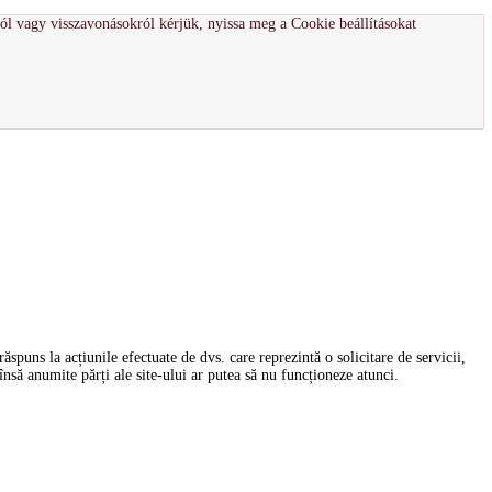
ról vagy visszavonásokról kérjük, nyissa meg a Cookie beállításokat
spuns la acțiunile efectuate de dvs. care reprezintă o solicitare de servicii,
nsă anumite părți ale site-ului ar putea să nu funcționeze atunci.