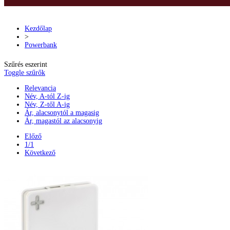
Kezdőlap
>
Powerbank
Szűrés eszerint
Toggle szűrők
Relevancia
Név, A-tól Z-ig
Név, Z-től A-ig
Ár, alacsonytól a magasig
Ár, magastól az alacsonyig
Előző
1/1
Következő