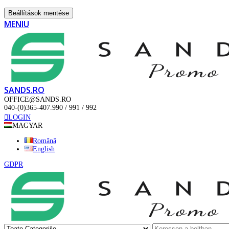
Beállítások mentése
MENIU
SANDS.RO
OFFICE@SANDS.RO
040-(0)365-407.990 / 991 / 992
LOGIN
MAGYAR
Română
English
GDPR