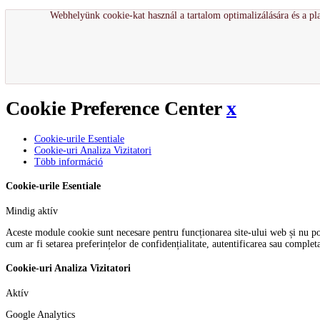
Webhelyünk cookie-kat használ a tartalom optimalizálására és a pla
Cookie Preference Center
x
Cookie-urile Esentiale
Cookie-uri Analiza Vizitatori
Több információ
Cookie-urile Esentiale
Mindig aktív
Aceste module cookie sunt necesare pentru funcționarea site-ului web și nu pot f
cum ar fi setarea preferințelor de confidențialitate, autentificarea sau comple
Cookie-uri Analiza Vizitatori
Aktív
Google Analytics