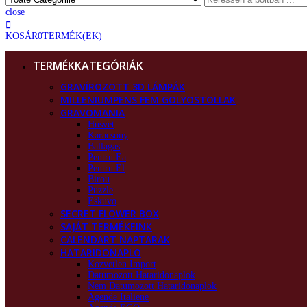
close
KOSÁR
0
TERMÉK(EK)
TERMÉKKATEGÓRIÁK
GRAVÍROZOTT 3D LÁMPÁK
MILLENIUMPENS FEM GOLYOSTOLLAK
GRAVOMANIA
Husvet
Karacsony
Ballagas
Pentru Ea
Pentru El
Birou
Puzzle
Eskuvo
SECRET FLOWER BOX
SAJÁT TERMÉKEINK
CALENDART NAPTARAK
HATARIDONAPLO
Kozvetlen Import
Datumozott Hataridonaplok
Nem Datumozott Hataridonaplok
Agende Italiene