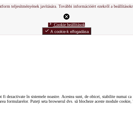
tform teljesítményének javítására. További információért ezekről a beállítások
cancel
chevron_right
Cookie beállítások
done
A cookie-k elfogadása
i dezactivate în sistemele noastre. Acestea sunt, de obicei, stabilite numai ca ră
tarea formularelor. Puteți seta browserul dvs. să blocheze aceste module cookie, î