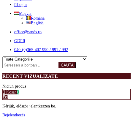
Login
Magyar
Română
English
office@sands.ro
GDPR
040-(0)365-407.990 / 991 / 992
CAUTA
RECENT VIZUALIZATE
Niciun produs
Kosár
0
Fel
Kérjük, először jelentkezzen be.
Bejelentkezés