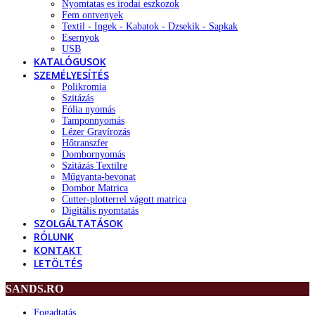
Nyomtatas es irodai eszkozok
Fem ontvenyek
Textil - Ingek - Kabatok - Dzsekik - Sapkak
Esernyok
USB
KATALÓGUSOK
SZEMÉLYESÍTÉS
Polikromia
Szitázás
Fólia nyomás
Tamponnyomás
Lézer Gravírozás
Hőtranszfer
Dombornyomás
Szitázás Textilre
Műgyanta-bevonat
Dombor Matrica
Cutter-plotterrel vágott matrica
Digitális nyomtatás
SZOLGÁLTATÁSOK
RÓLUNK
KONTAKT
LETÖLTÉS
SANDS.RO
Fogadtatás