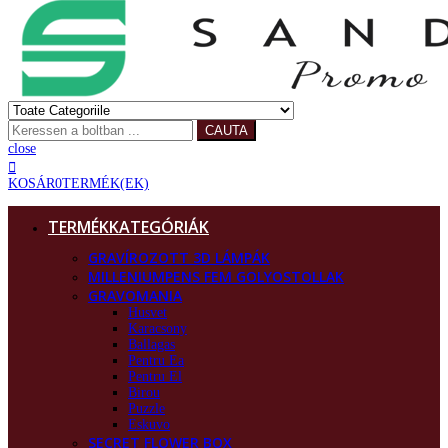
CAUTA
close
KOSÁR
0
TERMÉK(EK)
TERMÉKKATEGÓRIÁK
GRAVÍROZOTT 3D LÁMPÁK
MILLENIUMPENS FEM GOLYOSTOLLAK
GRAVOMANIA
Husvet
Karacsony
Ballagas
Pentru Ea
Pentru El
Birou
Puzzle
Eskuvo
SECRET FLOWER BOX