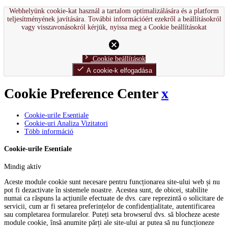
Webhelyünk cookie-kat használ a tartalom optimalizálására és a platform
teljesítményének javítására. További információért ezekről a beállításokról
vagy visszavonásokról kérjük, nyissa meg a Cookie beállításokat
cancel
chevron_right
Cookie beállítások
done
A cookie-k elfogadása
Cookie Preference Center
x
Cookie-urile Esentiale
Cookie-uri Analiza Vizitatori
Több információ
Cookie-urile Esentiale
Mindig aktív
Aceste module cookie sunt necesare pentru funcționarea site-ului web și nu
pot fi dezactivate în sistemele noastre. Acestea sunt, de obicei, stabilite
numai ca răspuns la acțiunile efectuate de dvs. care reprezintă o solicitare de
servicii, cum ar fi setarea preferințelor de confidențialitate, autentificarea
sau completarea formularelor. Puteți seta browserul dvs. să blocheze aceste
module cookie, însă anumite părți ale site-ului ar putea să nu funcționeze