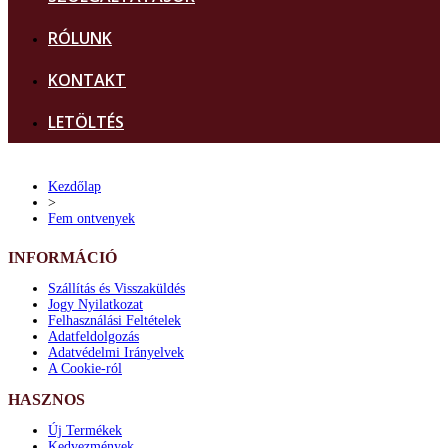
RÓLUNK
KONTAKT
LETÖLTÉS
Kezdőlap
>
Fem ontvenyek
INFORMÁCIÓ
Szállítás és Visszaküldés
Jogy Nyilatkozat
Felhasználási Feltételek
Adatfeldolgozás
Adatvédelmi Irányelvek
A Cookie-ról
HASZNOS
Új Termékek
Kedvezmények