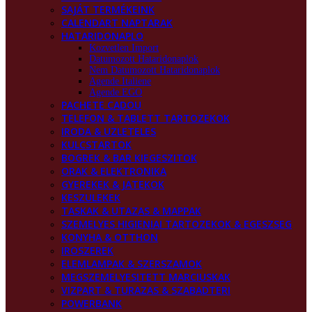
SAJÁT TERMÉKEINK
CALENDART NAPTARAK
HATARIDONAPLO
Kozvetlen Import
Datumozott Hataridonaplok
Nem Datumozott Hataridonaplok
Agende Italiene
Agende EGO
PACHETE CADOU
TELEFON & TABLETT TARTOZEKOK
IRODA & UZLETELES
KULCSTARTOK
BOGREK & BAR KIEGESZITOK
ORAK & ELEKTRONIKA
GYEREKEK & JATEKOK
KESZULEKEK
TASKAK & UTAZAS & MAPPAK
SZEMELYES HIGIENIAI TARTOZEKOK & EGESZSEG
KONYHA & OTTHON
IROSZEREK
ELEMLAMPAK & SZERSZAMOK
MEGSZEMELYESITETT MARCIUSKAK
VIZPART & TURAZAS & SZABADTERI
POWERBANK