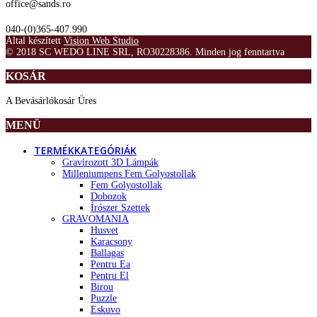
office@sands.ro
040-(0)365-407.990
Által készített
Vision Web Studio
© 2018 SC WEDO LINE SRL, RO30228386. Minden jog fenntartva
KOSÁR
A Bevásárlókosár Üres
MENÜ
TERMÉKKATEGÓRIÁK
Gravírozott 3D Lámpák
Milleniumpens Fem Golyostollak
Fem Golyostollak
Dobozok
Írószer Szettek
GRAVOMANIA
Husvet
Karacsony
Ballagas
Pentru Ea
Pentru El
Birou
Puzzle
Eskuvo