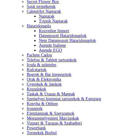
Secret Flower Box
Saját termékeink
CalendArt Naptarak
Naptarak
Triptik Naptarak
Hataridonaplo
Kozvetlen Import
Datumozott Hataridonaplok
Nem Datumozott Hataridonaplok
Agende Italiene
Agende EGO
Pachete Cadou
Telefon & Tablett tartozekok
Iroda & uzleteles
Kulcstartok
Bogrek & Bar kiegeszitok
Orak & Elektronika
Gyerekek & Jatekok
Keszulekek
Taskak & Utazas & Mappak
Szemelyes higieniai tartozekok & Egeszseg
Konyha & Otthon
Iroszerek
Elemlampak & Szerszamok
Megszemelyesitett Marciuskak
Vizpart & Turazas & Szabadteri
Powerbank
Termekek Borbol