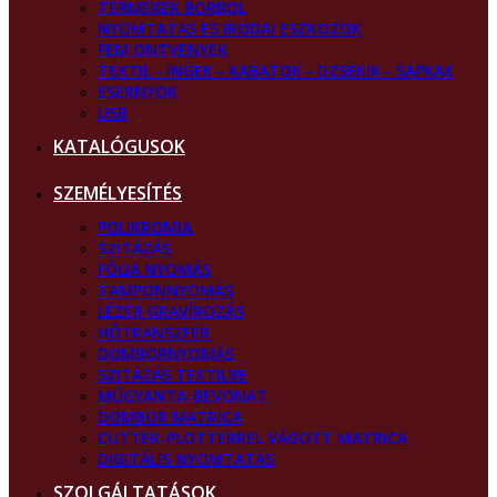
TERMEKEK BORBOL
NYOMTATAS ES IRODAI ESZKOZOK
FEM ONTVENYEK
TEXTIL - INGEK - KABATOK - DZSEKIK - SAPKAK
ESERNYOK
USB
KATALÓGUSOK
SZEMÉLYESÍTÉS
POLIKROMIA
SZITÁZÁS
FÓLIA NYOMÁS
TAMPONNYOMÁS
LÉZER GRAVÍROZÁS
HŐTRANSZFER
DOMBORNYOMÁS
SZITÁZÁS TEXTILRE
MŰGYANTA-BEVONAT
DOMBOR MATRICA
CUTTER-PLOTTERREL VÁGOTT MATRICA
DIGITÁLIS NYOMTATÁS
SZOLGÁLTATÁSOK