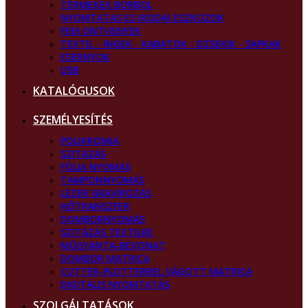
TERMEKEK BORBOL
NYOMTATAS ES IRODAI ESZKOZOK
FEM ONTVENYEK
TEXTIL - INGEK - KABATOK - DZSEKIK - SAPKAK
ESERNYOK
USB
KATALÓGUSOK
SZEMÉLYESÍTÉS
POLIKROMIA
SZITÁZÁS
FÓLIA NYOMÁS
TAMPONNYOMÁS
LÉZER GRAVÍROZÁS
HŐTRANSZFER
DOMBORNYOMÁS
SZITÁZÁS TEXTILRE
MŰGYANTA-BEVONAT
DOMBOR MATRICA
CUTTER-PLOTTERREL VÁGOTT MATRICA
DIGITÁLIS NYOMTATÁS
SZOLGÁLTATÁSOK