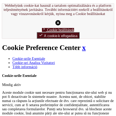
Webhelyünk cookie-kat használ a tartalom optimalizálására és a platform
teljesítményének javítására. További információért ezekről a beállításokról
vagy visszavonásokról kérjük, nyissa meg a Cookie beállításokat
cancel
chevron_right
Cookie beállítások
done
A cookie-k elfogadása
Cookie Preference Center
x
Cookie-urile Esentiale
Cookie-uri Analiza Vizitatori
Több információ
Cookie-urile Esentiale
Mindig aktív
Aceste module cookie sunt necesare pentru funcționarea site-ului web și nu
pot fi dezactivate în sistemele noastre. Acestea sunt, de obicei, stabilite
numai ca răspuns la acțiunile efectuate de dvs. care reprezintă o solicitare de
servicii, cum ar fi setarea preferințelor de confidențialitate, autentificarea
sau completarea formularelor. Puteți seta browserul dvs. să blocheze aceste
module cookie, însă anumite părți ale site-ului ar putea să nu funcționeze