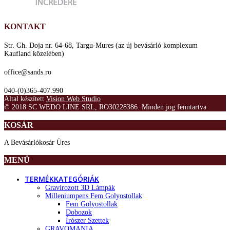
KONTAKT
Str. Gh. Doja nr. 64-68, Targu-Mures (az új bevásárló komplexum
Kaufland közelében)
office@sands.ro
040-(0)365-407.990
Által készített
Vision Web Studio
© 2018 SC WEDO LINE SRL, RO30228386. Minden jog fenntartva
KOSÁR
A Bevásárlókosár Üres
MENÜ
TERMÉKKATEGÓRIÁK
Gravírozott 3D Lámpák
Milleniumpens Fem Golyostollak
Fem Golyostollak
Dobozok
Írószer Szettek
GRAVOMANIA