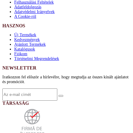
Felhasználási Feltételek
Adatfeldolgozás
Adatvédelmi Irányelvek
A Cookie-ról
HASZNOS
Új Termékek
Kedvezmények
Ajánlott Termékek
Katalógusok
Fiókom
Történelmi Megrendelések
NEWSLETTER
Iratkozzon fel először a hírlevélre, hogy megtudja az összes kínált ajánlatot
és promóciót.
TÁRSASÁG