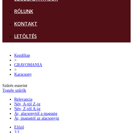
RÓLUNK
KONTAKT
LETÖLTÉS
Kezdőlap
>
GRAVOMANIA
>
Karacsony
Szűrés eszerint
Toggle szűrők
Relevancia
Név, A-tól Z-ig
Név, Z-től A-ig
Ár, alacsonytól a magasig
Ár, magastól az alacsonyig
Előző
1/1