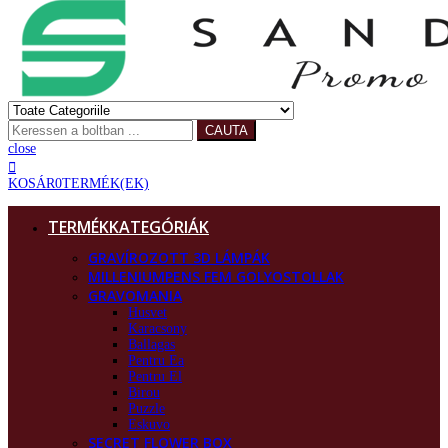
CAUTA
close
KOSÁR
0
TERMÉK(EK)
TERMÉKKATEGÓRIÁK
GRAVÍROZOTT 3D LÁMPÁK
MILLENIUMPENS FEM GOLYOSTOLLAK
GRAVOMANIA
Husvet
Karacsony
Ballagas
Pentru Ea
Pentru El
Birou
Puzzle
Eskuvo
SECRET FLOWER BOX