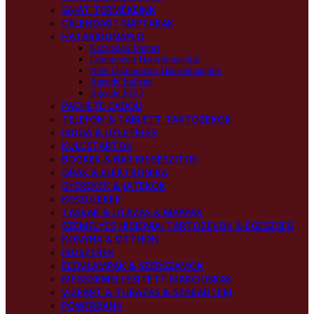
SAJÁT TERMÉKEINK
CALENDART NAPTARAK
HATARIDONAPLO
Kozvetlen Import
Datumozott Hataridonaplok
Nem Datumozott Hataridonaplok
Agende Italiene
Agende EGO
PACHETE CADOU
TELEFON & TABLETT TARTOZEKOK
IRODA & UZLETELES
KULCSTARTOK
BOGREK & BAR KIEGESZITOK
ORAK & ELEKTRONIKA
GYEREKEK & JATEKOK
KESZULEKEK
TASKAK & UTAZAS & MAPPAK
SZEMELYES HIGIENIAI TARTOZEKOK & EGESZSEG
KONYHA & OTTHON
IROSZEREK
ELEMLAMPAK & SZERSZAMOK
MEGSZEMELYESITETT MARCIUSKAK
VIZPART & TURAZAS & SZABADTERI
POWERBANK