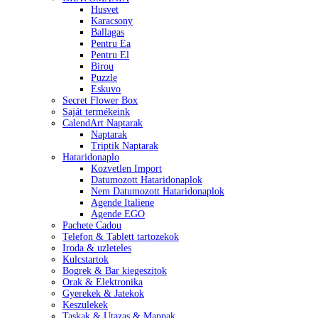
Husvet
Karacsony
Ballagas
Pentru Ea
Pentru El
Birou
Puzzle
Eskuvo
Secret Flower Box
Saját termékeink
CalendArt Naptarak
Naptarak
Triptik Naptarak
Hataridonaplo
Kozvetlen Import
Datumozott Hataridonaplok
Nem Datumozott Hataridonaplok
Agende Italiene
Agende EGO
Pachete Cadou
Telefon & Tablett tartozekok
Iroda & uzleteles
Kulcstartok
Bogrek & Bar kiegeszitok
Orak & Elektronika
Gyerekek & Jatekok
Keszulekek
Taskak & Utazas & Mappak