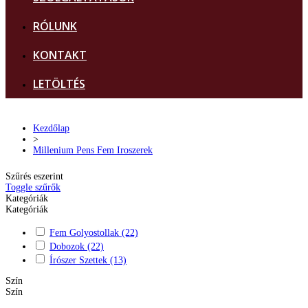
RÓLUNK
KONTAKT
LETÖLTÉS
Kezdőlap
>
Millenium Pens Fem Iroszerek
Szűrés eszerint
Toggle szűrők
Kategóriák
Kategóriák
Fem Golyostollak
(22)
Dobozok
(22)
Írószer Szettek
(13)
Szín
Szín