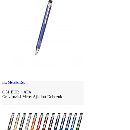
Pix Metalic Rey
0,51 EUR
+ ÁFA
Gravírozási Méret Ajánlott Dobozok
KOSÁRBA