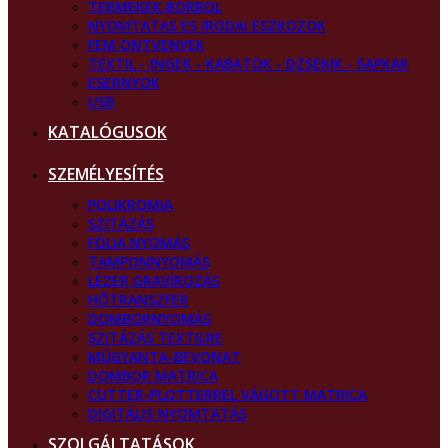
TERMEKEK BORBOL
NYOMTATAS ES IRODAI ESZKOZOK
FEM ONTVENYEK
TEXTIL - INGEK - KABATOK - DZSEKIK - SAPKAK
ESERNYOK
USB
KATALÓGUSOK
SZEMÉLYESÍTÉS
POLIKROMIA
SZITÁZÁS
FÓLIA NYOMÁS
TAMPONNYOMÁS
LÉZER GRAVÍROZÁS
HŐTRANSZFER
DOMBORNYOMÁS
SZITÁZÁS TEXTILRE
MŰGYANTA-BEVONAT
DOMBOR MATRICA
CUTTER-PLOTTERREL VÁGOTT MATRICA
DIGITÁLIS NYOMTATÁS
SZOLGÁLTATÁSOK