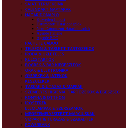
SAJÁT TERMÉKEINK
CALENDART NAPTARAK
HATARIDONAPLO
Kozvetlen Import
Datumozott Hataridonaplok
Nem Datumozott Hataridonaplok
Agende Italiene
Agende EGO
PACHETE CADOU
TELEFON & TABLETT TARTOZEKOK
IRODA & UZLETELES
KULCSTARTOK
BOGREK & BAR KIEGESZITOK
ORAK & ELEKTRONIKA
GYEREKEK & JATEKOK
KESZULEKEK
TASKAK & UTAZAS & MAPPAK
SZEMELYES HIGIENIAI TARTOZEKOK & EGESZSEG
KONYHA & OTTHON
IROSZEREK
ELEMLAMPAK & SZERSZAMOK
MEGSZEMELYESITETT MARCIUSKAK
VIZPART & TURAZAS & SZABADTERI
POWERBANK