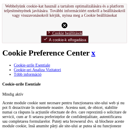
Webhelyünk cookie-kat használ a tartalom optimalizálására és a platform
teljesítményének javítására. További információért ezekről a beállításokról
vagy visszavonásokról kérjük, nyissa meg a Cookie beállításokat
cancel
chevron_right
Cookie beállítások
done
A cookie-k elfogadása
Cookie Preference Center
x
Cookie-urile Esentiale
Cookie-uri Analiza Vizitatori
Több információ
Cookie-urile Esentiale
Mindig aktív
Aceste module cookie sunt necesare pentru funcționarea site-ului web și nu
pot fi dezactivate în sistemele noastre. Acestea sunt, de obicei, stabilite
numai ca răspuns la acțiunile efectuate de dvs. care reprezintă o solicitare de
servicii, cum ar fi setarea preferințelor de confidențialitate, autentificarea
sau completarea formularelor. Puteți seta browserul dvs. să blocheze aceste
module cookie, însă anumite părți ale site-ului ar putea să nu funcționeze