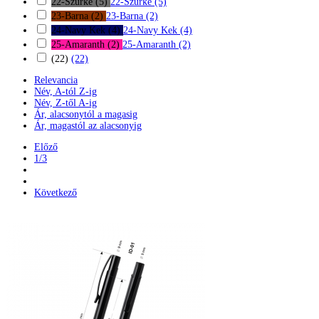
22-Szurke
(5)
22-Szurke
(5)
23-Barna
(2)
23-Barna
(2)
24-Navy Kek
(4)
24-Navy Kek
(4)
25-Amaranth
(2)
25-Amaranth
(2)
(22)
(22)
Relevancia
Név, A-tól Z-ig
Név, Z-től A-ig
Ár, alacsonytól a magasig
Ár, magastól az alacsonyig
Előző
1/3
Következő