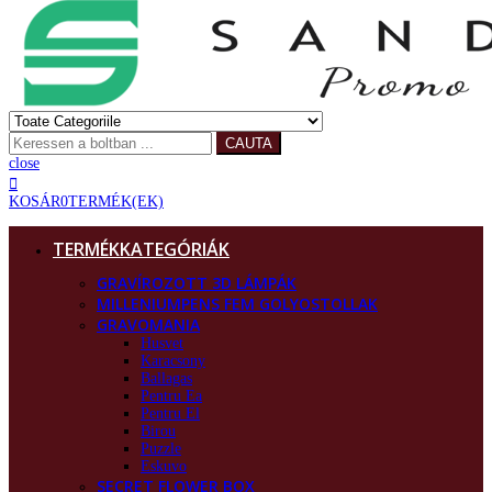
CAUTA
close
KOSÁR
0
TERMÉK(EK)
TERMÉKKATEGÓRIÁK
GRAVÍROZOTT 3D LÁMPÁK
MILLENIUMPENS FEM GOLYOSTOLLAK
GRAVOMANIA
Husvet
Karacsony
Ballagas
Pentru Ea
Pentru El
Birou
Puzzle
Eskuvo
SECRET FLOWER BOX