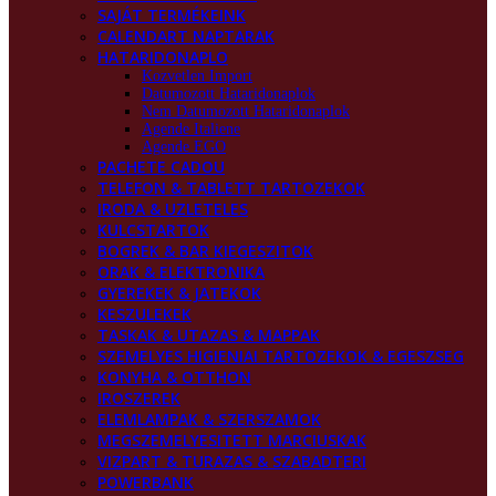
SAJÁT TERMÉKEINK
CALENDART NAPTARAK
HATARIDONAPLO
Kozvetlen Import
Datumozott Hataridonaplok
Nem Datumozott Hataridonaplok
Agende Italiene
Agende EGO
PACHETE CADOU
TELEFON & TABLETT TARTOZEKOK
IRODA & UZLETELES
KULCSTARTOK
BOGREK & BAR KIEGESZITOK
ORAK & ELEKTRONIKA
GYEREKEK & JATEKOK
KESZULEKEK
TASKAK & UTAZAS & MAPPAK
SZEMELYES HIGIENIAI TARTOZEKOK & EGESZSEG
KONYHA & OTTHON
IROSZEREK
ELEMLAMPAK & SZERSZAMOK
MEGSZEMELYESITETT MARCIUSKAK
VIZPART & TURAZAS & SZABADTERI
POWERBANK