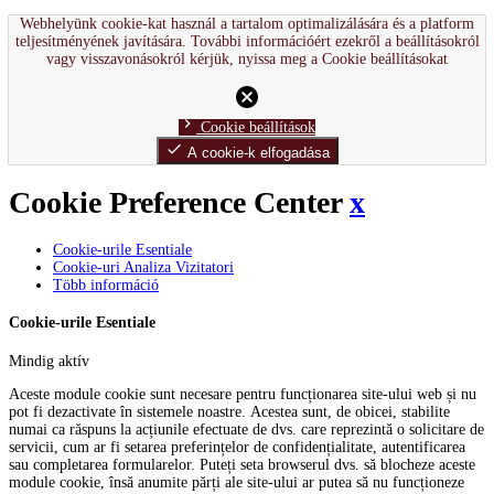
Webhelyünk cookie-kat használ a tartalom optimalizálására és a platform
teljesítményének javítására. További információért ezekről a beállításokról
vagy visszavonásokról kérjük, nyissa meg a Cookie beállításokat
cancel
chevron_right
Cookie beállítások
done
A cookie-k elfogadása
Cookie Preference Center
x
Cookie-urile Esentiale
Cookie-uri Analiza Vizitatori
Több információ
Cookie-urile Esentiale
Mindig aktív
Aceste module cookie sunt necesare pentru funcționarea site-ului web și nu
pot fi dezactivate în sistemele noastre. Acestea sunt, de obicei, stabilite
numai ca răspuns la acțiunile efectuate de dvs. care reprezintă o solicitare de
servicii, cum ar fi setarea preferințelor de confidențialitate, autentificarea
sau completarea formularelor. Puteți seta browserul dvs. să blocheze aceste
module cookie, însă anumite părți ale site-ului ar putea să nu funcționeze