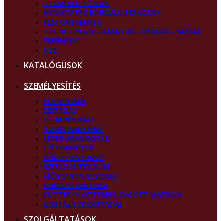
TERMEKEK BORBOL
NYOMTATAS ES IRODAI ESZKOZOK
FEM ONTVENYEK
TEXTIL - INGEK - KABATOK - DZSEKIK - SAPKAK
ESERNYOK
USB
KATALÓGUSOK
SZEMÉLYESÍTÉS
POLIKROMIA
SZITÁZÁS
FÓLIA NYOMÁS
TAMPONNYOMÁS
LÉZER GRAVÍROZÁS
HŐTRANSZFER
DOMBORNYOMÁS
SZITÁZÁS TEXTILRE
MŰGYANTA-BEVONAT
DOMBOR MATRICA
CUTTER-PLOTTERREL VÁGOTT MATRICA
DIGITÁLIS NYOMTATÁS
SZOLGÁLTATÁSOK