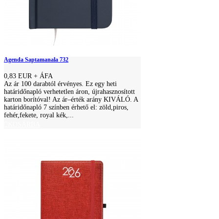
Agenda Saptamanala 732
0,83 EUR
+ ÁFA
Az ár 100 darabtól érvényes. Ez egy heti
határidőnapló verhetetlen áron, újrahasznosított
karton borítóval! Az ár–érték arány KIVÁLÓ. A
határidőnapló 7 színben érhető el: zöld,piros,
fehér,fekete, royal kék,...
KOSÁRBA