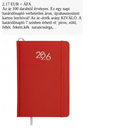
2,17 EUR
+ ÁFA
Az ár 100 darabtól érvényes. Ez egy napi
határidőnapló verhetetlen áron, újrahasznosított
karton borítóval! Az ár–érték arány KIVÁLÓ. A
határidőnapló 7 színben érhető el: piros, zöld,
fehér, fekete,kék narancssárga,...
KOSÁRBA