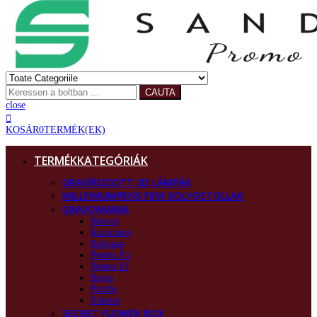
CAUTA
close
KOSÁR
0
TERMÉK(EK)
TERMÉKKATEGÓRIÁK
GRAVÍROZOTT 3D LÁMPÁK
MILLENIUMPENS FEM GOLYOSTOLLAK
GRAVOMANIA
Husvet
Karacsony
Ballagas
Pentru Ea
Pentru El
Birou
Puzzle
Eskuvo
SECRET FLOWER BOX