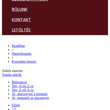
RÓLUNK
KONTAKT
LETÖLTÉS
Kezdőlap
>
Hataridonaplo
>
Kozvetlen Import
Szűrés eszerint
Toggle szűrők
Relevancia
Név, A-tól Z-ig
Név, Z-től A-ig
Ár, alacsonytól a magasig
Ár, magastól az alacsonyig
Előző
1/2