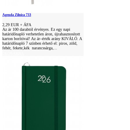
Agenda Zilnica 733
2,29 EUR
+ ÁFA
Az ár 100 darabtól érvényes. Ez egy napi
határidőnapló verhetetlen áron, újrahasznosított
karton borítóval! Az ár–érték arány KIVÁLÓ. A
határidőnapló 7 színben érhető el: piros, zöld,
fehér, fekete,kék narancssárga,...
KOSÁRBA