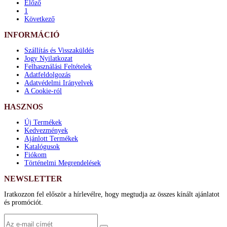
Előző
1
Következő
INFORMÁCIÓ
Szállítás és Visszaküldés
Jogy Nyilatkozat
Felhasználási Feltételek
Adatfeldolgozás
Adatvédelmi Irányelvek
A Cookie-ról
HASZNOS
Új Termékek
Kedvezmények
Ajánlott Termékek
Katalógusok
Fiókom
Történelmi Megrendelések
NEWSLETTER
Iratkozzon fel először a hírlevélre, hogy megtudja az összes kínált ajánlatot
és promóciót.