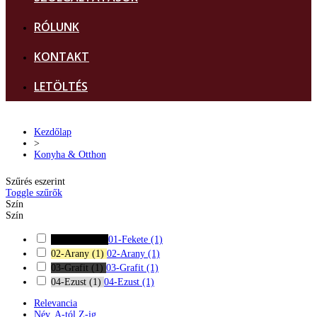
RÓLUNK
KONTAKT
LETÖLTÉS
Kezdőlap
>
Konyha & Otthon
Szűrés eszerint
Toggle szűrők
Szín
Szín
01-Fekete
(1)
01-Fekete
(1)
02-Arany
(1)
02-Arany
(1)
03-Grafit
(1)
03-Grafit
(1)
04-Ezust
(1)
04-Ezust
(1)
Relevancia
Név, A-tól Z-ig