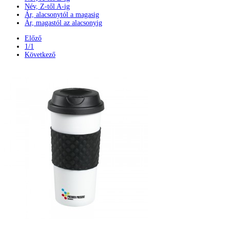
Név, Z-től A-ig
Ár, alacsonytól a magasig
Ár, magastól az alacsonyig
Előző
1/1
Következő