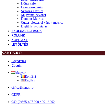
Hőtranszfer
Dombornyomás
Szitázás Textilre
Műgyanta-bevonat
Dombor Matrica
Cutter-plotterrel vágott matrica
Digitális nyomtatás
SZOLGÁLTATÁSOK
RÓLUNK
KONTAKT
LETÖLTÉS
SANDS.RO
Fogadtatás
Login
Magyar
Română
English
office@sands.ro
GDPR
040-(0)365-407.990 / 991 / 992