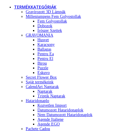
TERMÉKKATEGÓRIÁK
Gravírozott 3D Lámpák
Milleniumpens Fem Golyostollak
Fem Golyostollak
Dobozok
Írószer Szettek
GRAVOMANIA
Husvet
Karacsony
Ballagas
Pentru Ea
Pentru El
Birou
Puzzle
Eskuvo
Secret Flower Box
Saját termékeink
CalendArt Naptarak
Naptarak
Triptik Naptarak
Hataridonaplo
Kozvetlen Import
Datumozott Hataridonaplok
Nem Datumozott Hataridonaplok
Agende Italiene
Agende EGO
Pachete Cadou