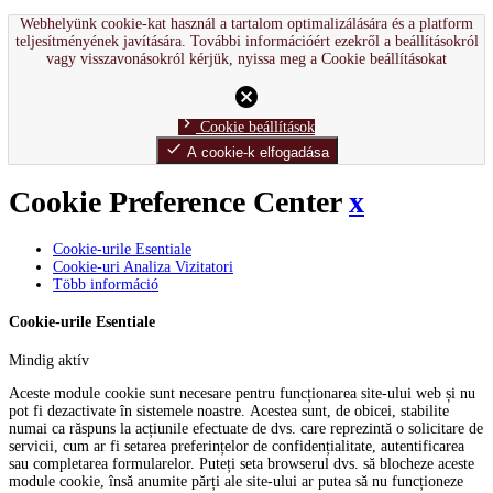
Webhelyünk cookie-kat használ a tartalom optimalizálására és a platform
teljesítményének javítására. További információért ezekről a beállításokról
vagy visszavonásokról kérjük, nyissa meg a Cookie beállításokat
cancel
chevron_right
Cookie beállítások
done
A cookie-k elfogadása
Cookie Preference Center
x
Cookie-urile Esentiale
Cookie-uri Analiza Vizitatori
Több információ
Cookie-urile Esentiale
Mindig aktív
Aceste module cookie sunt necesare pentru funcționarea site-ului web și nu
pot fi dezactivate în sistemele noastre. Acestea sunt, de obicei, stabilite
numai ca răspuns la acțiunile efectuate de dvs. care reprezintă o solicitare de
servicii, cum ar fi setarea preferințelor de confidențialitate, autentificarea
sau completarea formularelor. Puteți seta browserul dvs. să blocheze aceste
module cookie, însă anumite părți ale site-ului ar putea să nu funcționeze