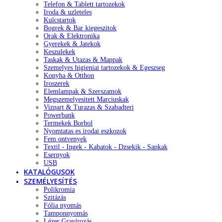
Telefon & Tablett tartozekok
Iroda & uzleteles
Kulcstartok
Bogrek & Bar kiegeszitok
Orak & Elektronika
Gyerekek & Jatekok
Keszulekek
Taskak & Utazas & Mappak
Szemelyes higieniai tartozekok & Egeszseg
Konyha & Otthon
Iroszerek
Elemlampak & Szerszamok
Megszemelyesitett Marciuskak
Vizpart & Turazas & Szabadteri
Powerbank
Termekek Borbol
Nyomtatas es irodai eszkozok
Fem ontvenyek
Textil - Ingek - Kabatok - Dzsekik - Sapkak
Esernyok
USB
KATALÓGUSOK
SZEMÉLYESÍTÉS
Polikromia
Szitázás
Fólia nyomás
Tamponnyomás
Lézer Gravírozás