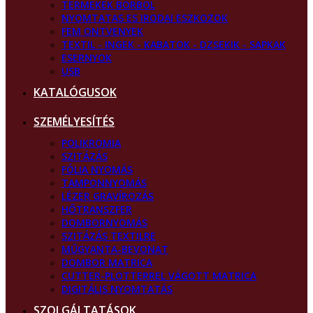
TERMEKEK BORBOL
NYOMTATAS ES IRODAI ESZKOZOK
FEM ONTVENYEK
TEXTIL - INGEK - KABATOK - DZSEKIK - SAPKAK
ESERNYOK
USB
KATALÓGUSOK
SZEMÉLYESÍTÉS
POLIKROMIA
SZITÁZÁS
FÓLIA NYOMÁS
TAMPONNYOMÁS
LÉZER GRAVÍROZÁS
HŐTRANSZFER
DOMBORNYOMÁS
SZITÁZÁS TEXTILRE
MŰGYANTA-BEVONAT
DOMBOR MATRICA
CUTTER-PLOTTERREL VÁGOTT MATRICA
DIGITÁLIS NYOMTATÁS
SZOLGÁLTATÁSOK