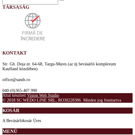
TÁRSASÁG
KONTAKT
Str. Gh. Doja nr. 64-68, Targu-Mures (az új bevásárló komplexum
Kaufland közelében)
office@sands.ro
040-(0)365-407.990
Által készített
Vision Web Studio
© 2018 SC WEDO LINE SRL, RO30228386. Minden jog fenntartva
KOSÁR
A Bevásárlókosár Üres
MENÜ