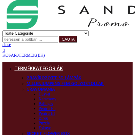
CAUTA
close
KOSÁR
0
TERMÉK(EK)
TERMÉKKATEGÓRIÁK
GRAVÍROZOTT 3D LÁMPÁK
MILLENIUMPENS FEM GOLYOSTOLLAK
GRAVOMANIA
Husvet
Karacsony
Ballagas
Pentru Ea
Pentru El
Birou
Puzzle
Eskuvo
SECRET FLOWER BOX