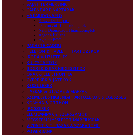
SAJÁT TERMÉKEINK
CALENDART NAPTARAK
HATARIDONAPLO
Kozvetlen Import
Datumozott Hataridonaplok
Nem Datumozott Hataridonaplok
Agende Italiene
Agende EGO
PACHETE CADOU
TELEFON & TABLETT TARTOZEKOK
IRODA & UZLETELES
KULCSTARTOK
BOGREK & BAR KIEGESZITOK
ORAK & ELEKTRONIKA
GYEREKEK & JATEKOK
KESZULEKEK
TASKAK & UTAZAS & MAPPAK
SZEMELYES HIGIENIAI TARTOZEKOK & EGESZSEG
KONYHA & OTTHON
IROSZEREK
ELEMLAMPAK & SZERSZAMOK
MEGSZEMELYESITETT MARCIUSKAK
VIZPART & TURAZAS & SZABADTERI
POWERBANK