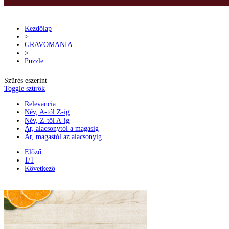
Kezdőlap
>
GRAVOMANIA
>
Puzzle
Szűrés eszerint
Toggle szűrők
Relevancia
Név, A-tól Z-ig
Név, Z-től A-ig
Ár, alacsonytól a magasig
Ár, magastól az alacsonyig
Előző
1/1
Következő