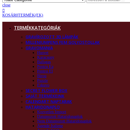
close
KOSÁR
0
TERMÉK(EK)
TERMÉKKATEGÓRIÁK
GRAVÍROZOTT 3D LÁMPÁK
MILLENIUMPENS FEM GOLYOSTOLLAK
GRAVOMANIA
Husvet
Karacsony
Ballagas
Pentru Ea
Pentru El
Birou
Puzzle
Eskuvo
SECRET FLOWER BOX
SAJÁT TERMÉKEINK
CALENDART NAPTARAK
HATARIDONAPLO
Kozvetlen Import
Datumozott Hataridonaplok
Nem Datumozott Hataridonaplok
Agende Italiene