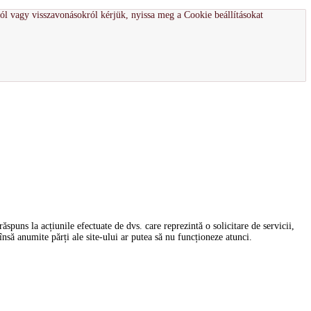
ról vagy visszavonásokról kérjük, nyissa meg a Cookie beállításokat
spuns la acțiunile efectuate de dvs. care reprezintă o solicitare de servicii,
nsă anumite părți ale site-ului ar putea să nu funcționeze atunci.