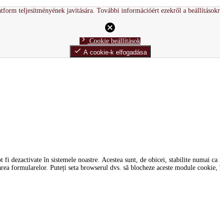
tform teljesítményének javítására. További információért ezekről a beállítások
cancel
chevron_right
Cookie beállítások
done
A cookie-k elfogadása
i dezactivate în sistemele noastre. Acestea sunt, de obicei, stabilite numai ca ră
tarea formularelor. Puteți seta browserul dvs. să blocheze aceste module cookie, î