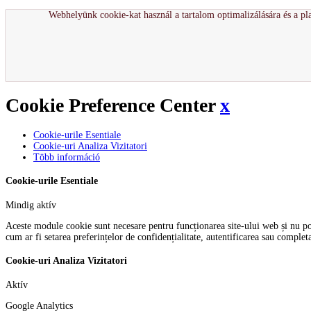
Webhelyünk cookie-kat használ a tartalom optimalizálására és a pla
Cookie Preference Center
x
Cookie-urile Esentiale
Cookie-uri Analiza Vizitatori
Több információ
Cookie-urile Esentiale
Mindig aktív
Aceste module cookie sunt necesare pentru funcționarea site-ului web și nu pot f
cum ar fi setarea preferințelor de confidențialitate, autentificarea sau comple
Cookie-uri Analiza Vizitatori
Aktív
Google Analytics