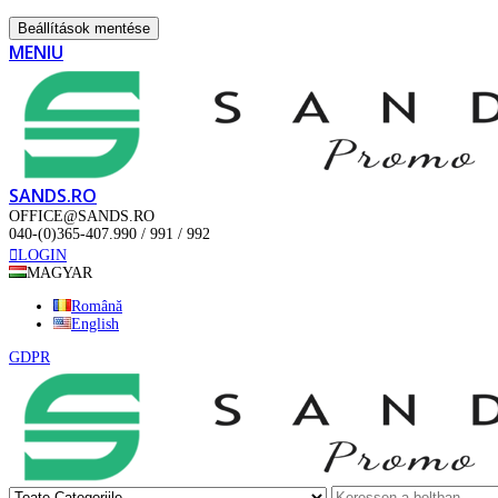
Beállítások mentése
MENIU
SANDS.RO
OFFICE@SANDS.RO
040-(0)365-407.990 / 991 / 992
LOGIN
MAGYAR
Română
English
GDPR