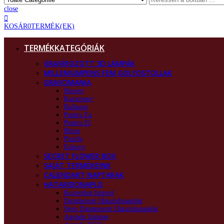
close
KOSÁR
0
TERMÉK(EK)
TERMÉKKATEGÓRIÁK
GRAVÍROZOTT 3D LÁMPÁK
MILLENIUMPENS FEM GOLYOSTOLLAK
GRAVOMANIA
Husvet
Karacsony
Ballagas
Pentru Ea
Pentru El
Birou
Puzzle
Eskuvo
SECRET FLOWER BOX
SAJÁT TERMÉKEINK
CALENDART NAPTARAK
HATARIDONAPLO
Kozvetlen Import
Datumozott Hataridonaplok
Nem Datumozott Hataridonaplok
Agende Italiene