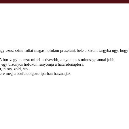
y ezust szinu foliat magas hofokon preselunk bele a kivant targyba ugy, hogy n
 A bor vagy utanzat minel nedvesebb, a nyomtatas minosege annal jobb.
y egy bizonyos hofokon ranyomja a hataridonaplora.
 piros, zold, stb.
sere meg a borfeldolgozo iparban hasznaljak.