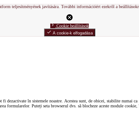
tform teljesítményének javítására. További információért ezekről a beállítások
cancel
chevron_right
Cookie beállítások
done
A cookie-k elfogadása
i dezactivate în sistemele noastre. Acestea sunt, de obicei, stabilite numai ca ră
tarea formularelor. Puteți seta browserul dvs. să blocheze aceste module cookie, î