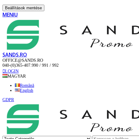
Beállítások mentése
MENIU
SANDS.RO
OFFICE@SANDS.RO
040-(0)365-407.990 / 991 / 992
LOGIN
MAGYAR
Română
English
GDPR