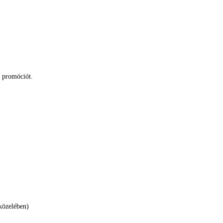
s promóciót.
közelében)