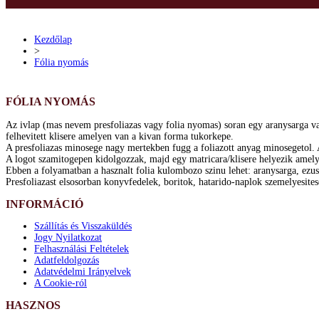
Kezdőlap
>
Fólia nyomás
FÓLIA NYOMÁS
Az ivlap (mas nevem presfoliazas vagy folia nyomas) soran egy aranysarga vag
felhevitett klisere amelyen van a kivan forma tukorkepe.
A presfoliazas minosege nagy mertekben fugg a foliazott anyag minosegetol.
A logot szamitogepen kidolgozzak, majd egy matricara/klisere helyezik amel
Ebben a folyamatban a hasznalt folia kulombozo szinu lehet: aranysarga, ezust,
Presfoliazast elsosorban konyvfedelek, boritok, hatarido-naplok szemelyesite
INFORMÁCIÓ
Szállítás és Visszaküldés
Jogy Nyilatkozat
Felhasználási Feltételek
Adatfeldolgozás
Adatvédelmi Irányelvek
A Cookie-ról
HASZNOS