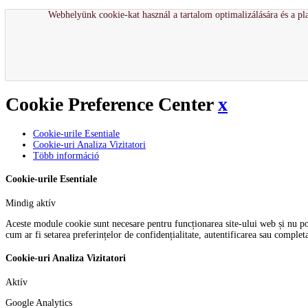
Webhelyünk cookie-kat használ a tartalom optimalizálására és a pla
Cookie Preference Center
x
Cookie-urile Esentiale
Cookie-uri Analiza Vizitatori
Több információ
Cookie-urile Esentiale
Mindig aktív
Aceste module cookie sunt necesare pentru funcționarea site-ului web și nu pot f
cum ar fi setarea preferințelor de confidențialitate, autentificarea sau comple
Cookie-uri Analiza Vizitatori
Aktív
Google Analytics