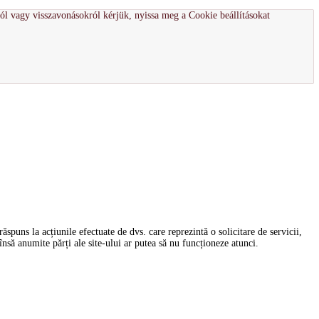
ról vagy visszavonásokról kérjük, nyissa meg a Cookie beállításokat
spuns la acțiunile efectuate de dvs. care reprezintă o solicitare de servicii,
nsă anumite părți ale site-ului ar putea să nu funcționeze atunci.