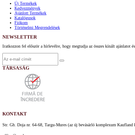
Új Termékek
Kedvezmények
Ajánlott Termékek
Katalógusok
Fiókom
Történelmi Megrendelések
NEWSLETTER
Iratkozzon fel először a hírlevélre, hogy megtudja az összes kínált ajánlatot é
TÁRSASÁG
KONTAKT
Str. Gh. Doja nr. 64-68, Targu-Mures (az új bevásárló komplexum Kaufland 