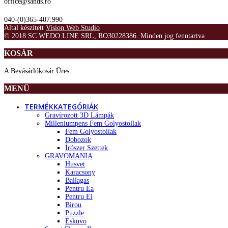
office@sands.ro
040-(0)365-407.990
Által készített
Vision Web Studio
© 2018 SC WEDO LINE SRL, RO30228386. Minden jog fenntartva
KOSÁR
A Bevásárlókosár Üres
MENÜ
TERMÉKKATEGÓRIÁK
Gravírozott 3D Lámpák
Milleniumpens Fem Golyostollak
Fem Golyostollak
Dobozok
Írószer Szettek
GRAVOMANIA
Husvet
Karacsony
Ballagas
Pentru Ea
Pentru El
Birou
Puzzle
Eskuvo