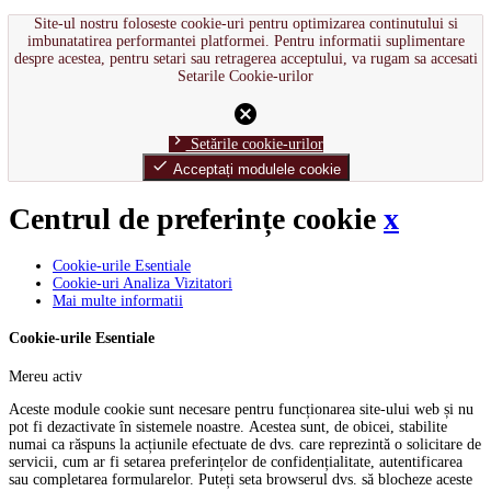
Site-ul nostru foloseste cookie-uri pentru optimizarea continutului si
imbunatatirea performantei platformei. Pentru informatii suplimentare
despre acestea, pentru setari sau retragerea acceptului, va rugam sa accesati
Setarile Cookie-urilor
cancel
chevron_right
Setările cookie-urilor
done
Acceptați modulele cookie
Centrul de preferințe cookie
x
Cookie-urile Esentiale
Cookie-uri Analiza Vizitatori
Mai multe informatii
Cookie-urile Esentiale
Mereu activ
Aceste module cookie sunt necesare pentru funcționarea site-ului web și nu
pot fi dezactivate în sistemele noastre. Acestea sunt, de obicei, stabilite
numai ca răspuns la acțiunile efectuate de dvs. care reprezintă o solicitare de
servicii, cum ar fi setarea preferințelor de confidențialitate, autentificarea
sau completarea formularelor. Puteți seta browserul dvs. să blocheze aceste