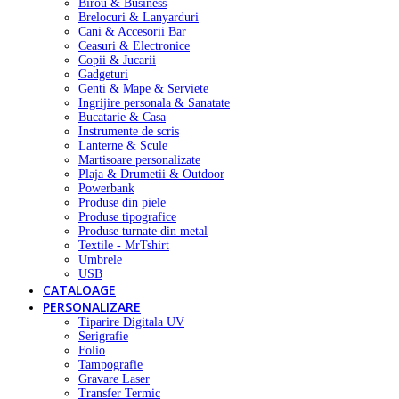
Birou & Business
Brelocuri & Lanyarduri
Cani & Accesorii Bar
Ceasuri & Electronice
Copii & Jucarii
Gadgeturi
Genti & Mape & Serviete
Ingrijire personala & Sanatate
Bucatarie & Casa
Instrumente de scris
Lanterne & Scule
Martisoare personalizate
Plaja & Drumetii & Outdoor
Powerbank
Produse din piele
Produse tipografice
Produse turnate din metal
Textile - MrTshirt
Umbrele
USB
CATALOAGE
PERSONALIZARE
Tiparire Digitala UV
Serigrafie
Folio
Tampografie
Gravare Laser
Transfer Termic