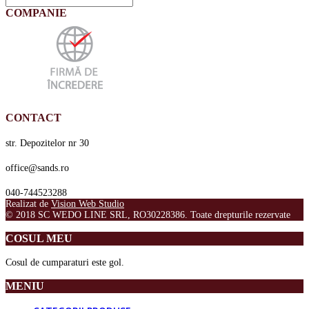
COMPANIE
CONTACT
str. Depozitelor nr 30
office@sands.ro
040-744523288
Realizat de
Vision Web Studio
© 2018 SC WEDO LINE SRL, RO30228386. Toate drepturile rezervate
COSUL MEU
Cosul de cumparaturi este gol.
MENIU