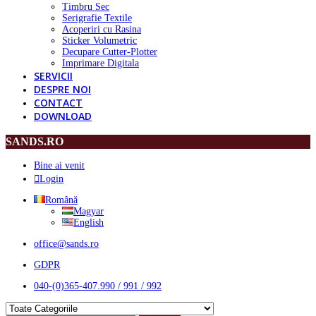
Timbru Sec
Serigrafie Textile
Acoperiri cu Rasina
Sticker Volumetric
Decupare Cutter-Plotter
Imprimare Digitala
SERVICII
DESPRE NOI
CONTACT
DOWNLOAD
SANDS.RO
Bine ai venit
Login
Română
Magyar
English
office@sands.ro
GDPR
040-(0)365-407.990 / 991 / 992