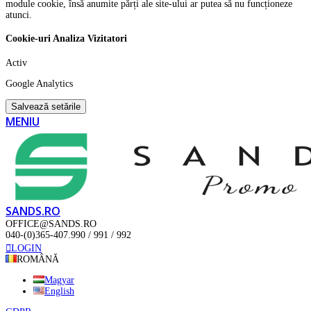
module cookie, însă anumite părți ale site-ului ar putea să nu funcționeze
atunci.
Cookie-uri Analiza Vizitatori
Activ
Google Analytics
Salvează setările
MENIU
SANDS.RO
OFFICE@SANDS.RO
040-(0)365-407.990 / 991 / 992
LOGIN
ROMÂNĂ
Magyar
English