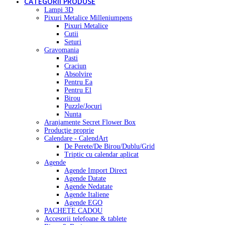
CATEGORII PRODUSE
Lampi 3D
Pixuri Metalice Milleniumpens
Pixuri Metalice
Cutii
Seturi
Gravomania
Pasti
Craciun
Absolvire
Pentru Ea
Pentru El
Birou
Puzzle/Jocuri
Nunta
Aranjamente Secret Flower Box
Producţie proprie
Calendare - CalendArt
De Perete/De Birou/Dublu/Grid
Triptic cu calendar aplicat
Agende
Agende Import Direct
Agende Datate
Agende Nedatate
Agende Italiene
Agende EGO
PACHETE CADOU
Accesorii telefoane & tablete