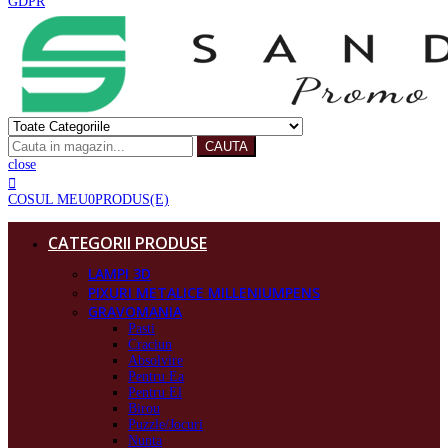
GDPR
CAUTA
close
COSUL MEU
0
PRODUS(E)
CATEGORII PRODUSE
LAMPI 3D
PIXURI METALICE MILLENIUMPENS
GRAVOMANIA
Pasti
Craciun
Absolvire
Pentru Ea
Pentru El
Birou
Puzzle/Jocuri
Nunta