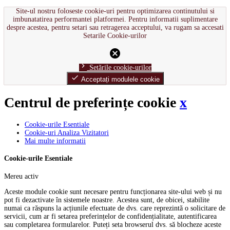
Site-ul nostru foloseste cookie-uri pentru optimizarea continutului si
imbunatatirea performantei platformei. Pentru informatii suplimentare
despre acestea, pentru setari sau retragerea acceptului, va rugam sa accesati
Setarile Cookie-urilor
cancel
chevron_right
Setările cookie-urilor
done
Acceptați modulele cookie
Centrul de preferințe cookie
x
Cookie-urile Esentiale
Cookie-uri Analiza Vizitatori
Mai multe informatii
Cookie-urile Esentiale
Mereu activ
Aceste module cookie sunt necesare pentru funcționarea site-ului web și nu
pot fi dezactivate în sistemele noastre. Acestea sunt, de obicei, stabilite
numai ca răspuns la acțiunile efectuate de dvs. care reprezintă o solicitare de
servicii, cum ar fi setarea preferințelor de confidențialitate, autentificarea
sau completarea formularelor. Puteți seta browserul dvs. să blocheze aceste