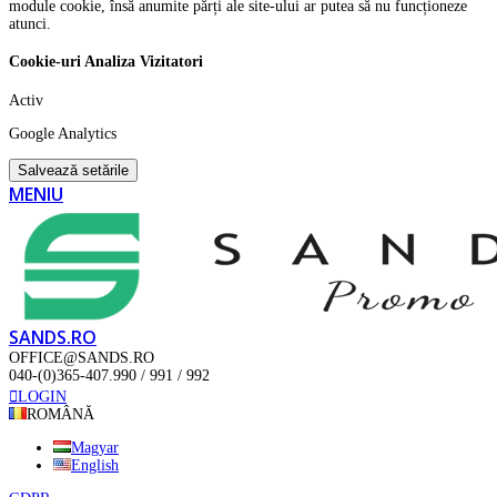
module cookie, însă anumite părți ale site-ului ar putea să nu funcționeze
atunci.
Cookie-uri Analiza Vizitatori
Activ
Google Analytics
Salvează setările
MENIU
SANDS.RO
OFFICE@SANDS.RO
040-(0)365-407.990 / 991 / 992
LOGIN
ROMÂNĂ
Magyar
English