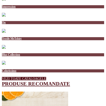
Impression
On
Textile MrTshirt
Blue Collection
Colorissimo
VEZI TOATE CATALOAGELE
PRODUSE RECOMANDATE