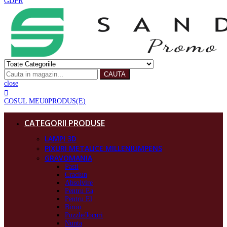
GDPR
CAUTA
close
COSUL MEU
0
PRODUS(E)
CATEGORII PRODUSE
LAMPI 3D
PIXURI METALICE MILLENIUMPENS
GRAVOMANIA
Pasti
Craciun
Absolvire
Pentru Ea
Pentru El
Birou
Puzzle/Jocuri
Nunta