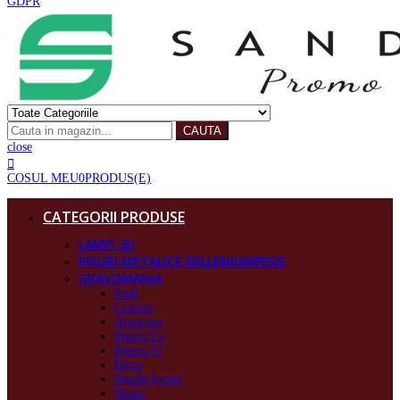
GDPR
CAUTA
close
COSUL MEU
0
PRODUS(E)
CATEGORII PRODUSE
LAMPI 3D
PIXURI METALICE MILLENIUMPENS
GRAVOMANIA
Pasti
Craciun
Absolvire
Pentru Ea
Pentru El
Birou
Puzzle/Jocuri
Nunta