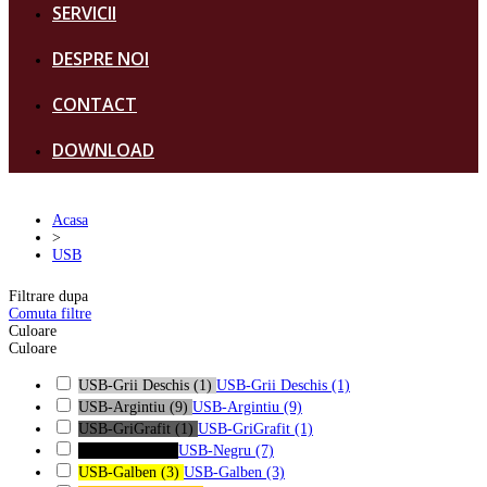
SERVICII
DESPRE NOI
CONTACT
DOWNLOAD
Acasa
>
USB
Filtrare dupa
Comuta filtre
Culoare
Culoare
USB-Grii Deschis
(1)
USB-Grii Deschis
(1)
USB-Argintiu
(9)
USB-Argintiu
(9)
USB-GriGrafit
(1)
USB-GriGrafit
(1)
USB-Negru
(7)
USB-Negru
(7)
USB-Galben
(3)
USB-Galben
(3)