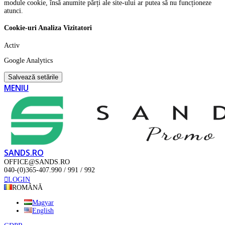
module cookie, însă anumite părți ale site-ului ar putea să nu funcționeze
atunci.
Cookie-uri Analiza Vizitatori
Activ
Google Analytics
Salvează setările
MENIU
SANDS.RO
OFFICE@SANDS.RO
040-(0)365-407.990 / 991 / 992
LOGIN
ROMÂNĂ
Magyar
English