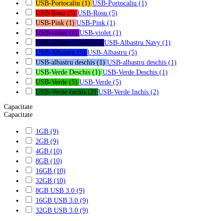
USB-Portocaliu
(1)
USB-Portocaliu
(1)
USB-Rosu
(5)
USB-Rosu
(5)
USB-Pink
(1)
USB-Pink
(1)
USB-violet
(1)
USB-violet
(1)
USB-Albastru Navy
(1)
USB-Albastru Navy
(1)
USB-Albastru
(5)
USB-Albastru
(5)
USB-albastru deschis
(1)
USB-albastru deschis
(1)
USB-Verde Deschis
(1)
USB-Verde Deschis
(1)
USB-Verde
(5)
USB-Verde
(5)
USB-Verde Inchis
(2)
USB-Verde Inchis
(2)
Capacitate
Capacitate
1GB
(9)
2GB
(9)
4GB
(10)
8GB
(10)
16GB
(10)
32GB
(10)
8GB USB 3.0
(9)
16GB USB 3.0
(9)
32GB USB 3.0
(9)