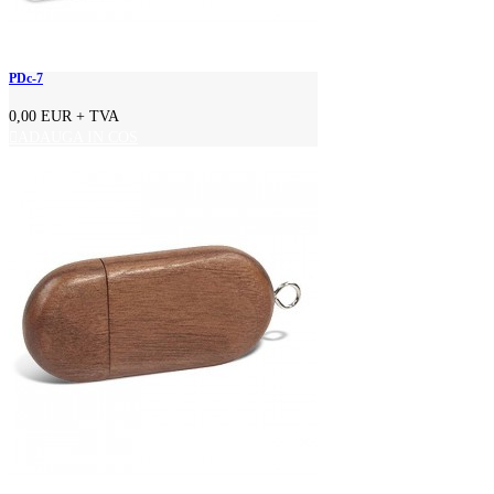
PDc-7
0,00 EUR
+ TVA
ADAUGA IN COS