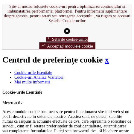
Site-ul nostru foloseste cookie-uri pentru optimizarea continutului si
imbunatatirea performantei platformei. Pentru informatii suplimentare
despre acestea, pentru setari sau retragerea acceptului, va rugam sa accesati
Setarile Cookie-urilor
cancel
chevron_right
Setările cookie-urilor
done
Acceptați modulele cookie
Centrul de preferințe cookie
x
Cookie-urile Esentiale
Cookie-uri Analiza Vizitatori
Mai multe informatii
Cookie-urile Esentiale
Mereu activ
Aceste module cookie sunt necesare pentru funcționarea site-ului web și nu
pot fi dezactivate în sistemele noastre. Acestea sunt, de obicei, stabilite
numai ca răspuns la acțiunile efectuate de dvs. care reprezintă o solicitare de
servicii, cum ar fi setarea preferințelor de confidențialitate, autentificarea
sau completarea formularelor. Puteți seta browserul dvs. să blocheze aceste