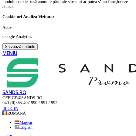
module cookie, însă anumite părți ale site-ului ar putea să nu funcționeze
atunci.
Cookie-uri Analiza Vizitatori
Activ
Google Analytics
Salvează setările
MENIU
SANDS.RO
OFFICE@SANDS.RO
040-(0)365-407.990 / 991 / 992
LOGIN
ROMÂNĂ
Magyar
English