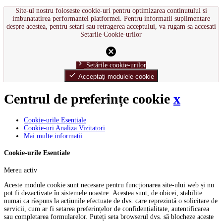
Site-ul nostru foloseste cookie-uri pentru optimizarea continutului si
imbunatatirea performantei platformei. Pentru informatii suplimentare
despre acestea, pentru setari sau retragerea acceptului, va rugam sa accesati
Setarile Cookie-urilor
cancel
chevron_right
Setările cookie-urilor
done
Acceptați modulele cookie
Centrul de preferințe cookie
x
Cookie-urile Esentiale
Cookie-uri Analiza Vizitatori
Mai multe informatii
Cookie-urile Esentiale
Mereu activ
Aceste module cookie sunt necesare pentru funcționarea site-ului web și nu
pot fi dezactivate în sistemele noastre. Acestea sunt, de obicei, stabilite
numai ca răspuns la acțiunile efectuate de dvs. care reprezintă o solicitare de
servicii, cum ar fi setarea preferințelor de confidențialitate, autentificarea
sau completarea formularelor. Puteți seta browserul dvs. să blocheze aceste