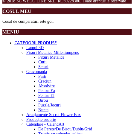
© 2018 SC WEDO LINE SRL, RO30228386. Toate drepturile rezervate
COSUL MEU
Cosul de cumparaturi este gol.
MENIU
CATEGORII PRODUSE
Lampi 3D
Pixuri Metalice Milleniumpens
Pixuri Metalice
Cutii
Seturi
Gravomania
Pasti
Craciun
Absolvire
Pentru Ea
Pentru El
Birou
Puzzle/Jocuri
Nunta
Aranjamente Secret Flower Box
Producţie proprie
Calendare - CalendArt
De Perete/De Birou/Dublu/Grid
Triptic cu calendar aplicat