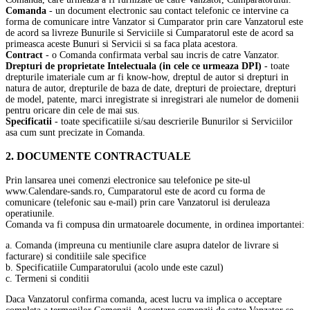
Comanda
- un document electronic sau contact telefonic ce intervine ca
forma de comunicare intre Vanzator si Cumparator prin care Vanzatorul este
de acord sa livreze Bunurile si Serviciile si Cumparatorul este de acord sa
primeasca aceste Bunuri si Servicii si sa faca plata acestora.
Contract
- o Comanda confirmata verbal sau incris de catre Vanzator.
Drepturi de proprietate Intelectuala (in cele ce urmeaza DPI)
- toate
drepturile imateriale cum ar fi know-how, dreptul de autor si drepturi in
natura de autor, drepturile de baza de date, drepturi de proiectare, drepturi
de model, patente, marci inregistrate si inregistrari ale numelor de domenii
pentru oricare din cele de mai sus.
Specificatii
- toate specificatiile si/sau descrierile Bunurilor si Serviciilor
asa cum sunt precizate in Comanda.
2. DOCUMENTE CONTRACTUALE
Prin lansarea unei comenzi electronice sau telefonice pe site-ul
www.Calendare-sands.ro, Cumparatorul este de acord cu forma de
comunicare (telefonic sau e-mail) prin care Vanzatorul isi deruleaza
operatiunile.
Comanda va fi compusa din urmatoarele documente, in ordinea importantei:
a. Comanda (impreuna cu mentiunile clare asupra datelor de livrare si
facturare) si conditiile sale specifice
b. Specificatiile Cumparatorului (acolo unde este cazul)
c. Termeni si conditii
Daca Vanzatorul confirma comanda, acest lucru va implica o acceptare