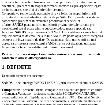
ului catre terti si sa le foloseasca doar in scopul stabilirii contactului cu
clientii sai, precum si in scopul informarii acestora asupra aspectelor legate
de functionarea site-ului si a ofertelor acestuia.
Compania va retine datele personale si le va folosi in scopul informarii
utilizatorilor privind situatia contului de pe SANDS .ro, evolutia si starea
comenzilor, precum si in evaluarea produselor si serviciilor
oferite.
SANDS
poate notifica utilizatorii privind ofertele curente prin
newsletterul sau si poate trimite cupoane cadou, mesaje speciale sau
felicitari.
SANDS
nu promoveaza SPAM-ul. Orice utilizator care a furnizat
explicit adresa sa de email pe site-ul
SANDS .ro
poate opta pentru stergerea
acesteia din baza noastra de date. De asemenea, daca utilizatorii nu mai
doresc sa primeasca newsletterul
SANDS.ro
, se pot dezabona utilizand
linkul din footer-ul newsletterulului primit prin email.
Pentru informare si suport sau pentru sesizari si reclamatii, ne puteti
contacta la adresa office@sands.ro.
1. DEFINITII
Urmatorii termeni vor insemna:
SANDS
- a se inteelege WEDO LINE SRL prin intermediul sitului SANDS
Cumparator
- persoana, firma, companie sau alta entitate juridica ce emite
o Comanda.
Vanzator
- societatea comerciala SC GRAVOMANIA SRL,
avand sediul social inTg-Mures, str. Cutezantei nr 69/15 Bunuri si Servicii
- orice produs sau serviciu, inclusiv documentele si serviciile mentionate in
Comanda, care urmeaza a fi furnizate de catre Vanzator, Cumparatorului.