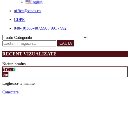
English
office@sands.ro
GDPR
040-(0)365-407.990 / 991 / 992
CAUTA
RECENT VIZUALIZATE
Niciun produs
Cos
0
Sus
Logheaza-te inainte.
Conectare.