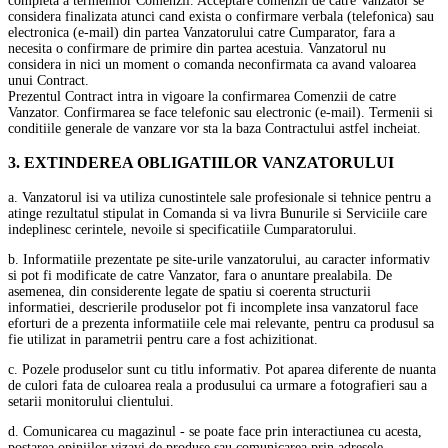
completa a termenilor Comenzii. Acceptare comenzii de catre Vanzator se
considera finalizata atunci cand exista o confirmare verbala (telefonica) sau
electronica (e-mail) din partea Vanzatorului catre Cumparator, fara a
necesita o confirmare de primire din partea acestuia. Vanzatorul nu
considera in nici un moment o comanda neconfirmata ca avand valoarea
unui Contract.
Prezentul Contract intra in vigoare la confirmarea Comenzii de catre
Vanzator. Confirmarea se face telefonic sau electronic (e-mail). Termenii si
conditiile generale de vanzare vor sta la baza Contractului astfel incheiat.
3. EXTINDEREA OBLIGATIILOR VANZATORULUI
a. Vanzatorul isi va utiliza cunostintele sale profesionale si tehnice pentru a
atinge rezultatul stipulat in Comanda si va livra Bunurile si Serviciile care
indeplinesc cerintele, nevoile si specificatiile Cumparatorului.
b. Informatiile prezentate pe site-urile vanzatorului, au caracter informativ
si pot fi modificate de catre Vanzator, fara o anuntare prealabila. De
asemenea, din considerente legate de spatiu si coerenta structurii
informatiei, descrierile produselor pot fi incomplete insa vanzatorul face
eforturi de a prezenta informatiile cele mai relevante, pentru ca produsul sa
fie utilizat in parametrii pentru care a fost achizitionat.
c. Pozele produselor sunt cu titlu informativ. Pot aparea diferente de nuanta
de culori fata de culoarea reala a produsului ca urmare a fotografieri sau a
setarii monitorului clientului.
d. Comunicarea cu magazinul - se poate face prin interactiunea cu acesta,
postarea opiniilor vizavi de produse sau comunicarea prin adresele