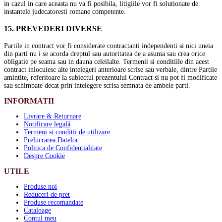
in cazul in care aceasta nu va fi posibila, litigiile vor fi solutionate de
instantele judecatoresti romane competente.
15. PREVEDERI DIVERSE
Partile in contract vor fi considerate contractanti independenti si nici uneia
din parti nu i se acorda dreptul sau autoritatea de a asuma sau crea orice
obligatie pe seama sau in dauna celeilalte. Termenii si conditiile din acest
contract inlocuiesc alte intelegeri anterioare scrise sau verbale, dintre Partile
amintite, referitoare la subiectul prezentului Contract si nu pot fi modificate
sau schimbate decat prin intelegere scrisa semnata de ambele parti.
INFORMATII
Livrare & Returnare
Notificare legală
Termeni si conditii de utilizare
Prelucrarea Datelor
Politica de Confidentialitate
Despre Cookie
UTILE
Produse noi
Reduceri de pret
Produse recomandate
Cataloage
Contul meu