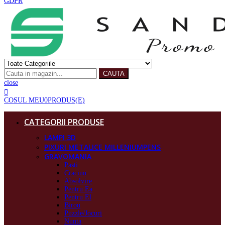
GDPR
CAUTA
close
COSUL MEU
0
PRODUS(E)
CATEGORII PRODUSE
LAMPI 3D
PIXURI METALICE MILLENIUMPENS
GRAVOMANIA
Pasti
Craciun
Absolvire
Pentru Ea
Pentru El
Birou
Puzzle/Jocuri
Nunta