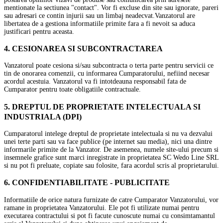
mentionate la sectiunea "contact". Vor fi excluse din site sau ignorate, pareri
sau adresari ce contin injurii sau un limbaj neadecvat.
Vanzatorul are
libertatea de a gestiona informatiile primite fara a fi nevoit sa aduca
justificari pentru aceasta.
4. CESIONAREA SI SUBCONTRACTAREA
Vanzatorul poate cesiona si/sau subcontracta o terta parte pentru servicii ce
tin de onorarea comenzii, cu informarea Cumparatorului, nefiind necesar
acordul acestuia. Vanzatorul va fi intotdeauna responsabil fata de
Cumparator pentru toate obligatiile contractuale.
5. DREPTUL DE PROPRIETATE INTELECTUALA SI
INDUSTRIALA (DPI)
Cumparatorul intelege dreptul de proprietate intelectuala si nu va dezvalui
unei terte parti sau va face publice (pe internet sau media), nici una dintre
informarile primite de la Vanzator. De asemenea, numele site-ului precum si
insemnele grafice sunt marci inregistrate in proprietatea SC Wedo Line SRL
si nu pot fi preluate, copiate sau folosite, fara acordul scris al proprietarului.
6. CONFIDENTIABILITATE - PUBLICITATE
Informatiile de orice natura furnizate de catre Cumparator Vanzatorului, vor
ramane in proprietatea Vanzatorului. Ele pot fi utilizate numai pentru
executarea contractului si pot fi facute cunoscute numai cu consimtamantul