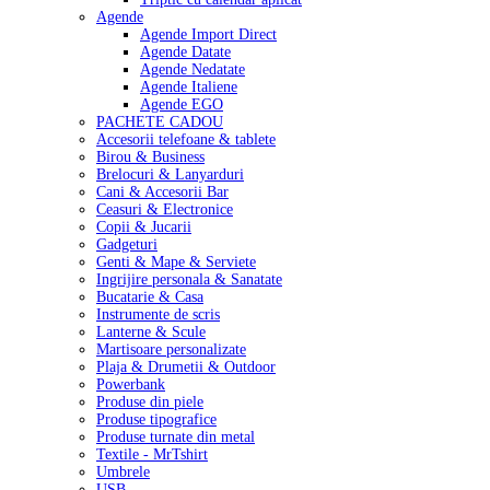
Agende
Agende Import Direct
Agende Datate
Agende Nedatate
Agende Italiene
Agende EGO
PACHETE CADOU
Accesorii telefoane & tablete
Birou & Business
Brelocuri & Lanyarduri
Cani & Accesorii Bar
Ceasuri & Electronice
Copii & Jucarii
Gadgeturi
Genti & Mape & Serviete
Ingrijire personala & Sanatate
Bucatarie & Casa
Instrumente de scris
Lanterne & Scule
Martisoare personalizate
Plaja & Drumetii & Outdoor
Powerbank
Produse din piele
Produse tipografice
Produse turnate din metal
Textile - MrTshirt
Umbrele
USB