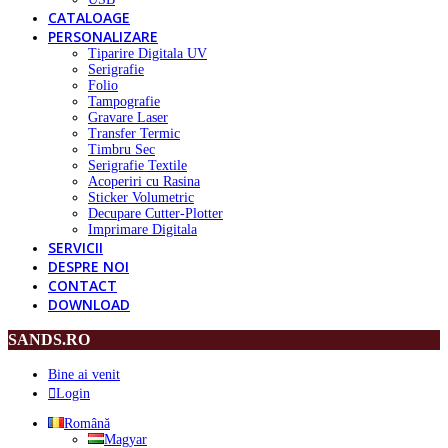
CATALOAGE
PERSONALIZARE
Tiparire Digitala UV
Serigrafie
Folio
Tampografie
Gravare Laser
Transfer Termic
Timbru Sec
Serigrafie Textile
Acoperiri cu Rasina
Sticker Volumetric
Decupare Cutter-Plotter
Imprimare Digitala
SERVICII
DESPRE NOI
CONTACT
DOWNLOAD
SANDS.RO
Bine ai venit
Login
Română
Magyar