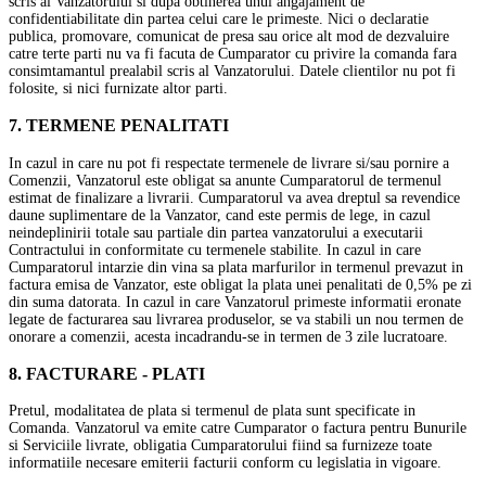
scris al Vanzatorului si dupa obtinerea unui angajament de
confidentiabilitate din partea celui care le primeste. Nici o declaratie
publica, promovare, comunicat de presa sau orice alt mod de dezvaluire
catre terte parti nu va fi facuta de Cumparator cu privire la comanda fara
consimtamantul prealabil scris al Vanzatorului. Datele clientilor nu pot fi
folosite, si nici furnizate altor parti.
7. TERMENE PENALITATI
In cazul in care nu pot fi respectate termenele de livrare si/sau pornire a
Comenzii, Vanzatorul este obligat sa anunte Cumparatorul de termenul
estimat de finalizare a livrarii. Cumparatorul va avea dreptul sa revendice
daune suplimentare de la Vanzator, cand este permis de lege, in cazul
neindeplinirii totale sau partiale din partea vanzatorului a executarii
Contractului in conformitate cu termenele stabilite. In cazul in care
Cumparatorul intarzie din vina sa plata marfurilor in termenul prevazut in
factura emisa de Vanzator, este obligat la plata unei penalitati de 0,5% pe zi
din suma datorata. In cazul in care Vanzatorul primeste informatii eronate
legate de facturarea sau livrarea produselor, se va stabili un nou termen de
onorare a comenzii, acesta incadrandu-se in termen de 3 zile lucratoare.
8. FACTURARE - PLATI
Pretul, modalitatea de plata si termenul de plata sunt specificate in
Comanda. Vanzatorul va emite catre Cumparator o factura pentru Bunurile
si Serviciile livrate, obligatia Cumparatorului fiind sa furnizeze toate
informatiile necesare emiterii facturii conform cu legislatia in vigoare.