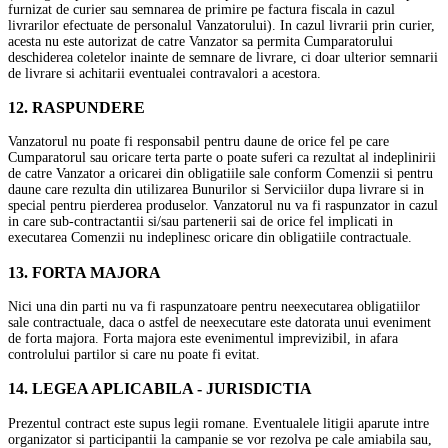
furnizat de curier sau semnarea de primire pe factura fiscala in cazul
livrarilor efectuate de personalul Vanzatorului). In cazul livrarii prin curier,
acesta nu este autorizat de catre Vanzator sa permita Cumparatorului
deschiderea coletelor inainte de semnare de livrare, ci doar ulterior semnarii
de livrare si achitarii eventualei contravalori a acestora.
12. RASPUNDERE
Vanzatorul nu poate fi responsabil pentru daune de orice fel pe care
Cumparatorul sau oricare terta parte o poate suferi ca rezultat al indeplinirii
de catre Vanzator a oricarei din obligatiile sale conform Comenzii si pentru
daune care rezulta din utilizarea Bunurilor si Serviciilor dupa livrare si in
special pentru pierderea produselor. Vanzatorul nu va fi raspunzator in cazul
in care sub-contractantii si/sau partenerii sai de orice fel implicati in
executarea Comenzii nu indeplinesc oricare din obligatiile contractuale.
13. FORTA MAJORA
Nici una din parti nu va fi raspunzatoare pentru neexecutarea obligatiilor
sale contractuale, daca o astfel de neexecutare este datorata unui eveniment
de forta majora. Forta majora este evenimentul imprevizibil, in afara
controlului partilor si care nu poate fi evitat.
14. LEGEA APLICABILA - JURISDICTIA
Prezentul contract este supus legii romane. Eventualele litigii aparute intre
organizator si participantii la campanie se vor rezolva pe cale amiabila sau,