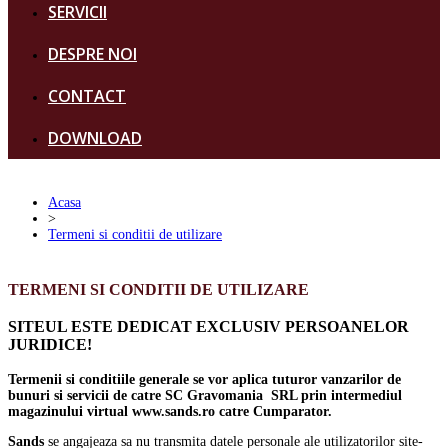
SERVICII
DESPRE NOI
CONTACT
DOWNLOAD
Acasa
>
Termeni si conditii de utilizare
TERMENI SI CONDITII DE UTILIZARE
SITEUL ESTE DEDICAT EXCLUSIV PERSOANELOR
JURIDICE!
Termenii si conditiile generale se vor aplica tuturor vanzarilor de
bunuri si servicii de catre SC Gravomania SRL prin intermediul
magazinului virtual www.sands.ro catre Cumparator.
Sands
se angajeaza sa nu transmita datele personale ale utilizatorilor site-