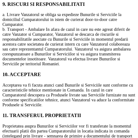
9. RISCURI SI RESPONSABILITATI
a. Livrare Vanzatorul se obliga sa expedieze Bunurile si Serviciile la
domiciliul Cumparatorului in istem de curierat door-to-door catre
Cumparator.
b. Transport - Ambalare In afara de cazul in care nu este agreat diferit de
catre Vanzator si Cumparator, Vanzatorul se descarca de riscurile si
responsabilitatile asociate cu Bunurile si Serviciile in momentul predarii
acestora catre societatea de curierat intern cu care Vanzatorul colaboreaza
sau catre reprezentantul Cumparatorului. Vanzatorul va asigura ambalarea
corespunzatoare a Bunurilor si Serviciilor si va asigura transmiterea
documentelor insotitoare. Vanzatorul va efectua livrare Bunurilor si
Serviciile pe teritoriul Romaniei.
10. ACCEPTARE
Acceptarea va fi facuta atunci cand Bunurile si Serviciile sunt conforme cu
caracteristicile tehnice mentionate in Comanda. In cazul in care
Cumparatorul descopera ca Produsele livrate sau Serviciile furnizate nu sunt
conforme specificatiilor tehnice, atunci Vanzatorul va aduce la conformitate
Produsele si Serviciile.
11. TRANSFERUL PROPRIETATII
Proprietatea asupra Bunurilor si Serviciilor vor fi transferate la momentul
efectuarii platii din partea Cumparatorului in locatia indicata in comanda
(intelegand prin livrare - semnarea de primire a documentului de transport