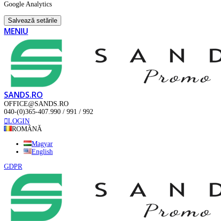
Google Analytics
Salvează setările
MENIU
SANDS.RO
OFFICE@SANDS.RO
040-(0)365-407.990 / 991 / 992
LOGIN
ROMÂNĂ
Magyar
English
GDPR