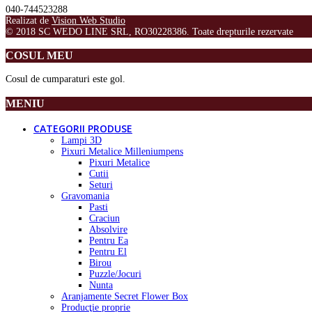
040-744523288
Realizat de
Vision Web Studio
© 2018 SC WEDO LINE SRL, RO30228386. Toate drepturile rezervate
COSUL MEU
Cosul de cumparaturi este gol.
MENIU
CATEGORII PRODUSE
Lampi 3D
Pixuri Metalice Milleniumpens
Pixuri Metalice
Cutii
Seturi
Gravomania
Pasti
Craciun
Absolvire
Pentru Ea
Pentru El
Birou
Puzzle/Jocuri
Nunta
Aranjamente Secret Flower Box
Producţie proprie