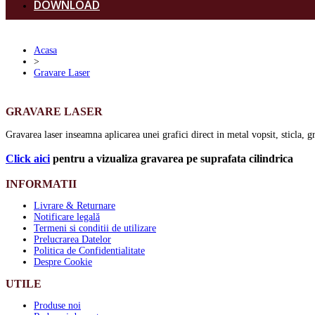
DOWNLOAD
Acasa
>
Gravare Laser
GRAVARE LASER
Gravarea laser inseamna aplicarea unei grafici direct in metal vopsit, sticla, g
Click aici
pentru a vizualiza gravarea pe suprafata cilindrica
INFORMATII
Livrare & Returnare
Notificare legală
Termeni si conditii de utilizare
Prelucrarea Datelor
Politica de Confidentialitate
Despre Cookie
UTILE
Produse noi