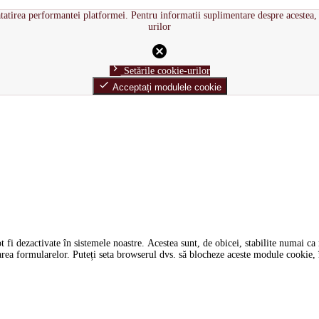
tatirea performantei platformei. Pentru informatii suplimentare despre acestea, 
urilor
cancel
chevron_right
Setările cookie-urilor
done
Acceptați modulele cookie
i dezactivate în sistemele noastre. Acestea sunt, de obicei, stabilite numai ca ră
tarea formularelor. Puteți seta browserul dvs. să blocheze aceste module cookie, î