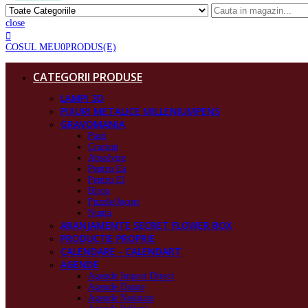
close
COSUL MEU
0
PRODUS(E)
CATEGORII PRODUSE
LAMPI 3D
PIXURI METALICE MILLENIUMPENS
GRAVOMANIA
Pasti
Craciun
Absolvire
Pentru Ea
Pentru El
Birou
Puzzle/Jocuri
Nunta
ARANJAMENTE SECRET FLOWER BOX
PRODUCŢIE PROPRIE
CALENDARE - CALENDART
AGENDE
Agende Import Direct
Agende Datate
Agende Nedatate