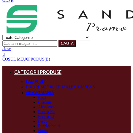
GDPR
CAUTA
close
COSUL MEU
0
PRODUS(E)
CATEGORII PRODUSE
LAMPI 3D
PIXURI METALICE MILLENIUMPENS
GRAVOMANIA
Pasti
Craciun
Absolvire
Pentru Ea
Pentru El
Birou
Puzzle/Jocuri
Nunta