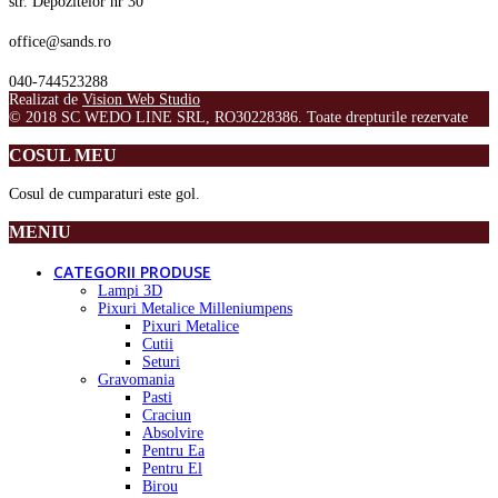
str. Depozitelor nr 30
office@sands.ro
040-744523288
Realizat de
Vision Web Studio
© 2018 SC WEDO LINE SRL, RO30228386. Toate drepturile rezervate
COSUL MEU
Cosul de cumparaturi este gol.
MENIU
CATEGORII PRODUSE
Lampi 3D
Pixuri Metalice Milleniumpens
Pixuri Metalice
Cutii
Seturi
Gravomania
Pasti
Craciun
Absolvire
Pentru Ea
Pentru El
Birou