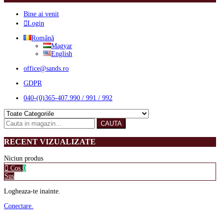
Bine ai venit
Login
Română
Magyar
English
office@sands.ro
GDPR
040-(0)365-407.990 / 991 / 992
CAUTA
RECENT VIZUALIZATE
Niciun produs
Cos
0
Sus
Logheaza-te inainte.
Conectare.