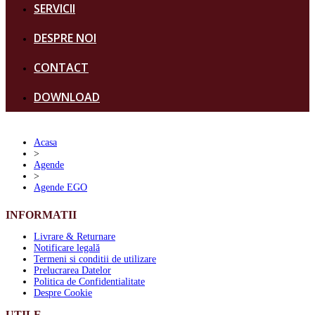
SERVICII
DESPRE NOI
CONTACT
DOWNLOAD
Acasa
>
Agende
>
Agende EGO
INFORMATII
Livrare & Returnare
Notificare legală
Termeni si conditii de utilizare
Prelucrarea Datelor
Politica de Confidentialitate
Despre Cookie
UTILE