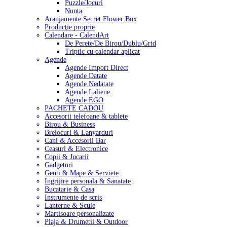
Puzzle/Jocuri
Nunta
Aranjamente Secret Flower Box
Producţie proprie
Calendare - CalendArt
De Perete/De Birou/Dublu/Grid
Triptic cu calendar aplicat
Agende
Agende Import Direct
Agende Datate
Agende Nedatate
Agende Italiene
Agende EGO
PACHETE CADOU
Accesorii telefoane & tablete
Birou & Business
Brelocuri & Lanyarduri
Cani & Accesorii Bar
Ceasuri & Electronice
Copii & Jucarii
Gadgeturi
Genti & Mape & Serviete
Ingrijire personala & Sanatate
Bucatarie & Casa
Instrumente de scris
Lanterne & Scule
Martisoare personalizate
Plaja & Drumetii & Outdoor