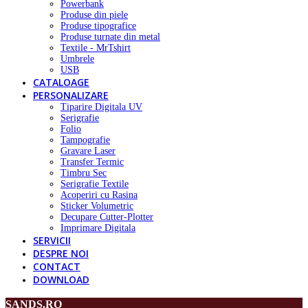
Powerbank
Produse din piele
Produse tipografice
Produse turnate din metal
Textile - MrTshirt
Umbrele
USB
CATALOAGE
PERSONALIZARE
Tiparire Digitala UV
Serigrafie
Folio
Tampografie
Gravare Laser
Transfer Termic
Timbru Sec
Serigrafie Textile
Acoperiri cu Rasina
Sticker Volumetric
Decupare Cutter-Plotter
Imprimare Digitala
SERVICII
DESPRE NOI
CONTACT
DOWNLOAD
SANDS.RO