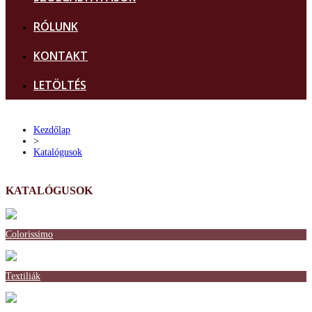
RÓLUNK
KONTAKT
LETÖLTÉS
Kezdőlap
>
Katalógusok
KATALÓGUSOK
Colorissimo
Textiliák