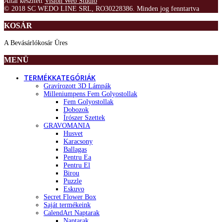
Által készített
Vision Web Studio
© 2018 SC WEDO LINE SRL, RO30228386. Minden jog fenntartva
KOSÁR
A Bevásárlókosár Üres
MENÜ
TERMÉKKATEGÓRIÁK
Gravírozott 3D Lámpák
Milleniumpens Fem Golyostollak
Fem Golyostollak
Dobozok
Írószer Szettek
GRAVOMANIA
Husvet
Karacsony
Ballagas
Pentru Ea
Pentru El
Birou
Puzzle
Eskuvo
Secret Flower Box
Saját termékeink
CalendArt Naptarak
Naptarak