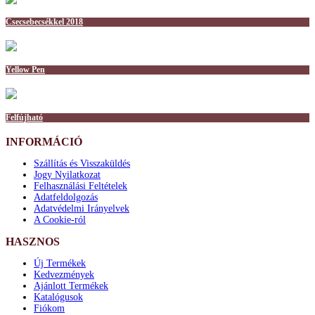
Csecsebecsékkel 2018
Yellow Pen
Felfújható
INFORMÁCIÓ
Szállítás és Visszaküldés
Jogy Nyilatkozat
Felhasználási Feltételek
Adatfeldolgozás
Adatvédelmi Irányelvek
A Cookie-ról
HASZNOS
Új Termékek
Kedvezmények
Ajánlott Termékek
Katalógusok
Fiókom