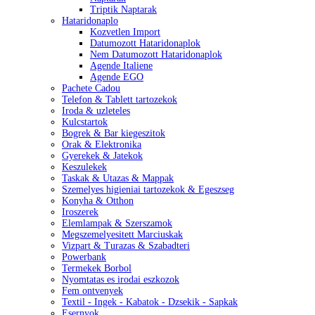
Triptik Naptarak
Hataridonaplo
Kozvetlen Import
Datumozott Hataridonaplok
Nem Datumozott Hataridonaplok
Agende Italiene
Agende EGO
Pachete Cadou
Telefon & Tablett tartozekok
Iroda & uzleteles
Kulcstartok
Bogrek & Bar kiegeszitok
Orak & Elektronika
Gyerekek & Jatekok
Keszulekek
Taskak & Utazas & Mappak
Szemelyes higieniai tartozekok & Egeszseg
Konyha & Otthon
Iroszerek
Elemlampak & Szerszamok
Megszemelyesitett Marciuskak
Vizpart & Turazas & Szabadteri
Powerbank
Termekek Borbol
Nyomtatas es irodai eszkozok
Fem ontvenyek
Textil - Ingek - Kabatok - Dzsekik - Sapkak
Esernyok