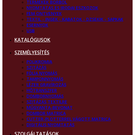
TERMEKEK BORBOL
NYOMTATAS ES IRODAI ESZKOZOK
FEM ONTVENYEK
TEXTIL - INGEK - KABATOK - DZSEKIK - SAPKAK
ESERNYOK
USB
KATALÓGUSOK
SZEMÉLYESÍTÉS
POLIKROMIA
SZITÁZÁS
FÓLIA NYOMÁS
TAMPONNYOMÁS
LÉZER GRAVÍROZÁS
HŐTRANSZFER
DOMBORNYOMÁS
SZITÁZÁS TEXTILRE
MŰGYANTA-BEVONAT
DOMBOR MATRICA
CUTTER-PLOTTERREL VÁGOTT MATRICA
DIGITÁLIS NYOMTATÁS
SZOLGÁLTATÁSOK