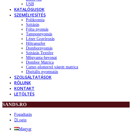
USB
KATALÓGUSOK
SZEMÉLYESÍTÉS
Polikromia
Szitázás
Fólia nyomás
Tamponnyomás
Lézer Gravírozás
Hőtranszfer
Dombornyomás
Szitázás Textilre
Műgyanta-bevonat
Dombor Matrica
Cutter-plotterrel vágott matrica
Digitális nyomtatás
SZOLGÁLTATÁSOK
RÓLUNK
KONTAKT
LETÖLTÉS
SANDS.RO
Fogadtatás
Login
Magyar