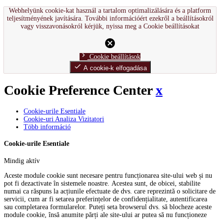
Webhelyünk cookie-kat használ a tartalom optimalizálására és a platform
teljesítményének javítására. További információért ezekről a beállításokról
vagy visszavonásokról kérjük, nyissa meg a Cookie beállításokat
cancel
chevron_right
Cookie beállítások
done
A cookie-k elfogadása
Cookie Preference Center
x
Cookie-urile Esentiale
Cookie-uri Analiza Vizitatori
Több információ
Cookie-urile Esentiale
Mindig aktív
Aceste module cookie sunt necesare pentru funcționarea site-ului web și nu
pot fi dezactivate în sistemele noastre. Acestea sunt, de obicei, stabilite
numai ca răspuns la acțiunile efectuate de dvs. care reprezintă o solicitare de
servicii, cum ar fi setarea preferințelor de confidențialitate, autentificarea
sau completarea formularelor. Puteți seta browserul dvs. să blocheze aceste
module cookie, însă anumite părți ale site-ului ar putea să nu funcționeze