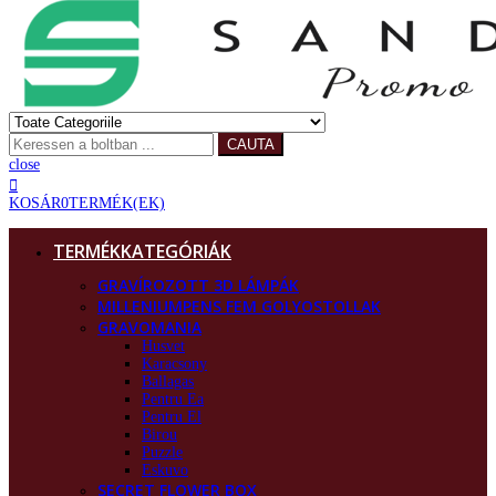
CAUTA
close
KOSÁR
0
TERMÉK(EK)
TERMÉKKATEGÓRIÁK
GRAVÍROZOTT 3D LÁMPÁK
MILLENIUMPENS FEM GOLYOSTOLLAK
GRAVOMANIA
Husvet
Karacsony
Ballagas
Pentru Ea
Pentru El
Birou
Puzzle
Eskuvo
SECRET FLOWER BOX