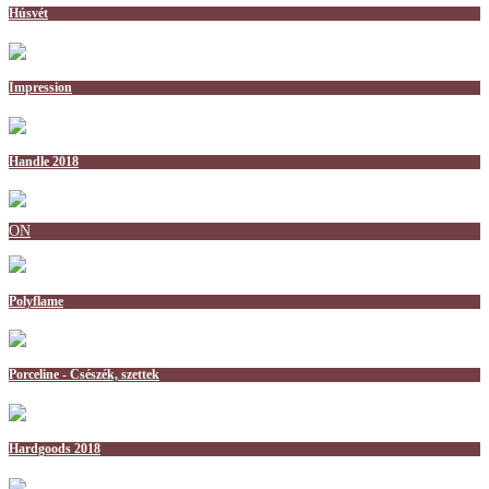
Húsvét
Impression
Handle 2018
ON
Polyflame
Porceline - Csészék, szettek
Hardgoods 2018