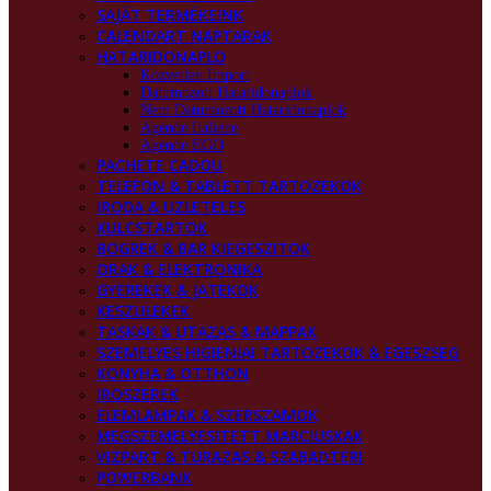
SAJÁT TERMÉKEINK
CALENDART NAPTARAK
HATARIDONAPLO
Kozvetlen Import
Datumozott Hataridonaplok
Nem Datumozott Hataridonaplok
Agende Italiene
Agende EGO
PACHETE CADOU
TELEFON & TABLETT TARTOZEKOK
IRODA & UZLETELES
KULCSTARTOK
BOGREK & BAR KIEGESZITOK
ORAK & ELEKTRONIKA
GYEREKEK & JATEKOK
KESZULEKEK
TASKAK & UTAZAS & MAPPAK
SZEMELYES HIGIENIAI TARTOZEKOK & EGESZSEG
KONYHA & OTTHON
IROSZEREK
ELEMLAMPAK & SZERSZAMOK
MEGSZEMELYESITETT MARCIUSKAK
VIZPART & TURAZAS & SZABADTERI
POWERBANK