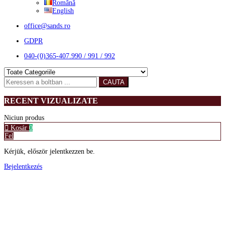
Română
English
office@sands.ro
GDPR
040-(0)365-407.990 / 991 / 992
CAUTA
RECENT VIZUALIZATE
Niciun produs
Kosár
0
Fel
Kérjük, először jelentkezzen be.
Bejelentkezés