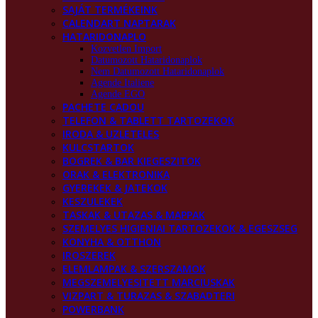
SAJÁT TERMÉKEINK
CALENDART NAPTARAK
HATARIDONAPLO
Kozvetlen Import
Datumozott Hataridonaplok
Nem Datumozott Hataridonaplok
Agende Italiene
Agende EGO
PACHETE CADOU
TELEFON & TABLETT TARTOZEKOK
IRODA & UZLETELES
KULCSTARTOK
BOGREK & BAR KIEGESZITOK
ORAK & ELEKTRONIKA
GYEREKEK & JATEKOK
KESZULEKEK
TASKAK & UTAZAS & MAPPAK
SZEMELYES HIGIENIAI TARTOZEKOK & EGESZSEG
KONYHA & OTTHON
IROSZEREK
ELEMLAMPAK & SZERSZAMOK
MEGSZEMELYESITETT MARCIUSKAK
VIZPART & TURAZAS & SZABADTERI
POWERBANK