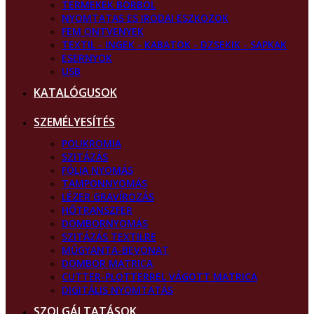
TERMEKEK BORBOL
NYOMTATAS ES IRODAI ESZKOZOK
FEM ONTVENYEK
TEXTIL - INGEK - KABATOK - DZSEKIK - SAPKAK
ESERNYOK
USB
KATALÓGUSOK
SZEMÉLYESÍTÉS
POLIKROMIA
SZITÁZÁS
FÓLIA NYOMÁS
TAMPONNYOMÁS
LÉZER GRAVÍROZÁS
HŐTRANSZFER
DOMBORNYOMÁS
SZITÁZÁS TEXTILRE
MŰGYANTA-BEVONAT
DOMBOR MATRICA
CUTTER-PLOTTERREL VÁGOTT MATRICA
DIGITÁLIS NYOMTATÁS
SZOLGÁLTATÁSOK