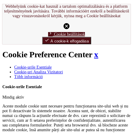
Webhelyünk cookie-kat használ a tartalom optimalizálására és a platform
teljesítményének javítására. További információért ezekről a beállításokról
vagy visszavonásokról kérjük, nyissa meg a Cookie beállításokat
cancel
chevron_right
Cookie beállítások
done
A cookie-k elfogadása
Cookie Preference Center
x
Cookie-urile Esentiale
Cookie-uri Analiza Vizitatori
Több információ
Cookie-urile Esentiale
Mindig aktív
Aceste module cookie sunt necesare pentru funcționarea site-ului web și nu
pot fi dezactivate în sistemele noastre. Acestea sunt, de obicei, stabilite
numai ca răspuns la acțiunile efectuate de dvs. care reprezintă o solicitare de
servicii, cum ar fi setarea preferințelor de confidențialitate, autentificarea
sau completarea formularelor. Puteți seta browserul dvs. să blocheze aceste
module cookie, însă anumite părți ale site-ului ar putea să nu funcționeze