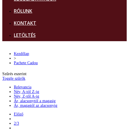
RÓLUNK
KONTAKT
LETÖLTÉS
Kezdőlap
>
Pachete Cadou
Szűrés eszerint
Toggle szűrők
Relevancia
Név, A-tól Z-ig
Név, Z-től A-ig
Ár, alacsonytól a magasig
Ár, magastól az alacsonyig
Előző
2/3