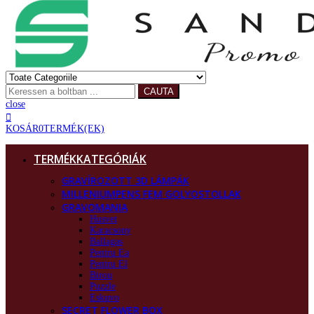
CAUTA
close
KOSÁR
0
TERMÉK(EK)
TERMÉKKATEGÓRIÁK
GRAVÍROZOTT 3D LÁMPÁK
MILLENIUMPENS FEM GOLYOSTOLLAK
GRAVOMANIA
Husvet
Karacsony
Ballagas
Pentru Ea
Pentru El
Birou
Puzzle
Eskuvo
SECRET FLOWER BOX