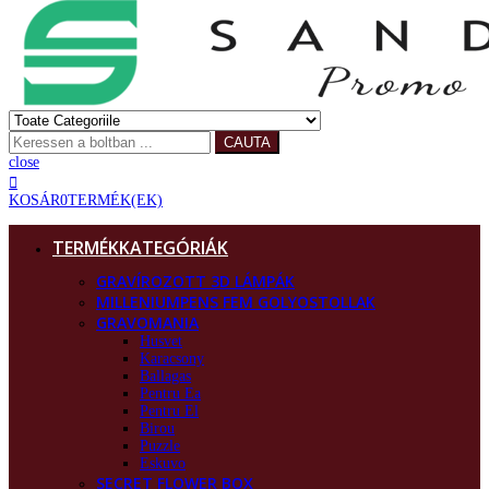
CAUTA
close
KOSÁR
0
TERMÉK(EK)
TERMÉKKATEGÓRIÁK
GRAVÍROZOTT 3D LÁMPÁK
MILLENIUMPENS FEM GOLYOSTOLLAK
GRAVOMANIA
Husvet
Karacsony
Ballagas
Pentru Ea
Pentru El
Birou
Puzzle
Eskuvo
SECRET FLOWER BOX