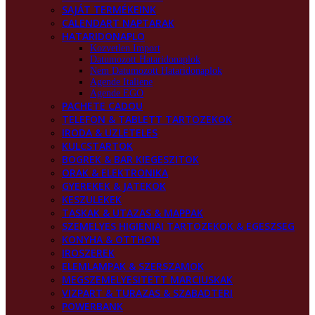
SAJÁT TERMÉKEINK
CALENDART NAPTARAK
HATARIDONAPLO
Kozvetlen Import
Datumozott Hataridonaplok
Nem Datumozott Hataridonaplok
Agende Italiene
Agende EGO
PACHETE CADOU
TELEFON & TABLETT TARTOZEKOK
IRODA & UZLETELES
KULCSTARTOK
BOGREK & BAR KIEGESZITOK
ORAK & ELEKTRONIKA
GYEREKEK & JATEKOK
KESZULEKEK
TASKAK & UTAZAS & MAPPAK
SZEMELYES HIGIENIAI TARTOZEKOK & EGESZSEG
KONYHA & OTTHON
IROSZEREK
ELEMLAMPAK & SZERSZAMOK
MEGSZEMELYESITETT MARCIUSKAK
VIZPART & TURAZAS & SZABADTERI
POWERBANK