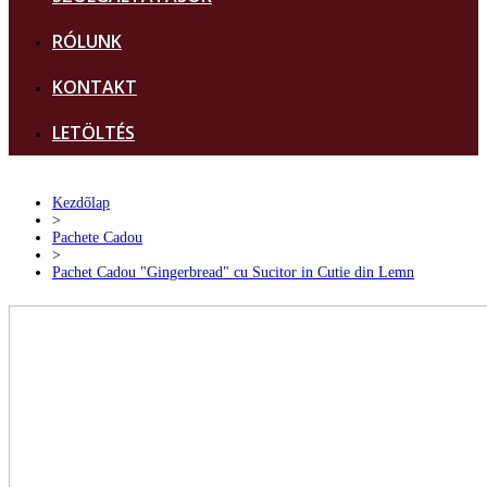
RÓLUNK
KONTAKT
LETÖLTÉS
Kezdőlap
>
Pachete Cadou
>
Pachet Cadou "Gingerbread" cu Sucitor in Cutie din Lemn