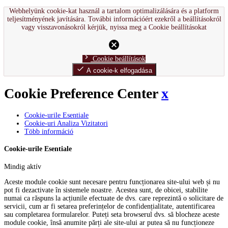
Webhelyünk cookie-kat használ a tartalom optimalizálására és a platform
teljesítményének javítására. További információért ezekről a beállításokról
vagy visszavonásokról kérjük, nyissa meg a Cookie beállításokat
cancel
chevron_right
Cookie beállítások
done
A cookie-k elfogadása
Cookie Preference Center
x
Cookie-urile Esentiale
Cookie-uri Analiza Vizitatori
Több információ
Cookie-urile Esentiale
Mindig aktív
Aceste module cookie sunt necesare pentru funcționarea site-ului web și nu
pot fi dezactivate în sistemele noastre. Acestea sunt, de obicei, stabilite
numai ca răspuns la acțiunile efectuate de dvs. care reprezintă o solicitare de
servicii, cum ar fi setarea preferințelor de confidențialitate, autentificarea
sau completarea formularelor. Puteți seta browserul dvs. să blocheze aceste
module cookie, însă anumite părți ale site-ului ar putea să nu funcționeze