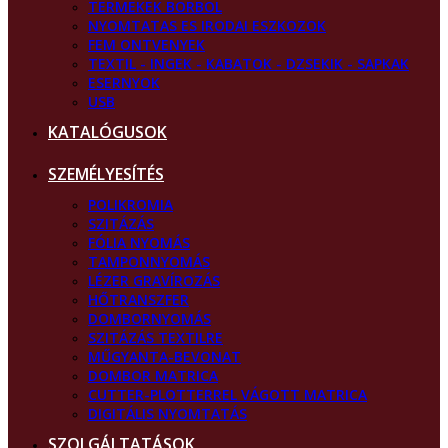
TERMEKEK BORBOL
NYOMTATAS ES IRODAI ESZKOZOK
FEM ONTVENYEK
TEXTIL - INGEK - KABATOK - DZSEKIK - SAPKAK
ESERNYOK
USB
KATALÓGUSOK
SZEMÉLYESÍTÉS
POLIKROMIA
SZITÁZÁS
FÓLIA NYOMÁS
TAMPONNYOMÁS
LÉZER GRAVÍROZÁS
HŐTRANSZFER
DOMBORNYOMÁS
SZITÁZÁS TEXTILRE
MŰGYANTA-BEVONAT
DOMBOR MATRICA
CUTTER-PLOTTERREL VÁGOTT MATRICA
DIGITÁLIS NYOMTATÁS
SZOLGÁLTATÁSOK