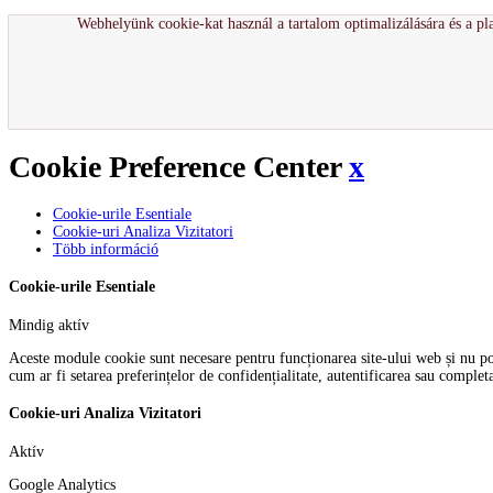
Webhelyünk cookie-kat használ a tartalom optimalizálására és a pla
Cookie Preference Center
x
Cookie-urile Esentiale
Cookie-uri Analiza Vizitatori
Több információ
Cookie-urile Esentiale
Mindig aktív
Aceste module cookie sunt necesare pentru funcționarea site-ului web și nu pot f
cum ar fi setarea preferințelor de confidențialitate, autentificarea sau comple
Cookie-uri Analiza Vizitatori
Aktív
Google Analytics