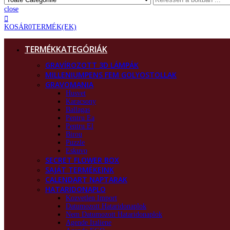
close
KOSÁR
0
TERMÉK(EK)
TERMÉKKATEGÓRIÁK
GRAVÍROZOTT 3D LÁMPÁK
MILLENIUMPENS FEM GOLYOSTOLLAK
GRAVOMANIA
Husvet
Karacsony
Ballagas
Pentru Ea
Pentru El
Birou
Puzzle
Eskuvo
SECRET FLOWER BOX
SAJÁT TERMÉKEINK
CALENDART NAPTARAK
HATARIDONAPLO
Kozvetlen Import
Datumozott Hataridonaplok
Nem Datumozott Hataridonaplok
Agende Italiene