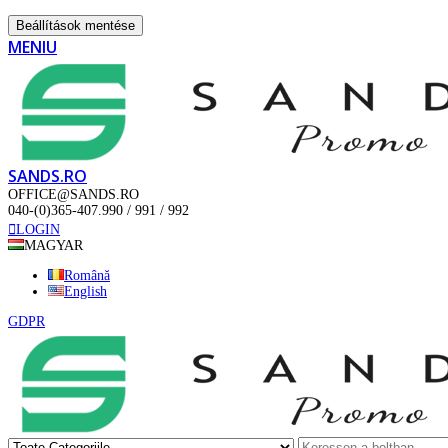
Beállítások mentése
MENIU
SANDS.RO
OFFICE@SANDS.RO
040-(0)365-407.990 / 991 / 992
LOGIN
MAGYAR
Română
English
GDPR