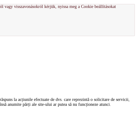
ról vagy visszavonásokról kérjük, nyissa meg a Cookie beállításokat
spuns la acțiunile efectuate de dvs. care reprezintă o solicitare de servicii,
nsă anumite părți ale site-ului ar putea să nu funcționeze atunci.