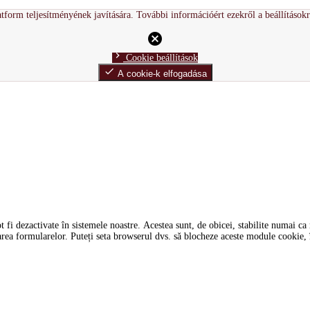
tform teljesítményének javítására. További információért ezekről a beállítások
cancel
chevron_right
Cookie beállítások
done
A cookie-k elfogadása
i dezactivate în sistemele noastre. Acestea sunt, de obicei, stabilite numai ca ră
tarea formularelor. Puteți seta browserul dvs. să blocheze aceste module cookie, î