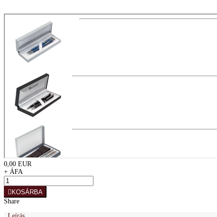
0,00 EUR
+ ÁFA
KOSÁRBA
Share
Leírás