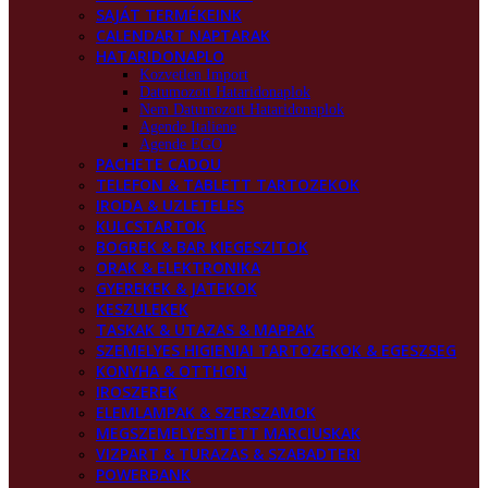
SAJÁT TERMÉKEINK
CALENDART NAPTARAK
HATARIDONAPLO
Kozvetlen Import
Datumozott Hataridonaplok
Nem Datumozott Hataridonaplok
Agende Italiene
Agende EGO
PACHETE CADOU
TELEFON & TABLETT TARTOZEKOK
IRODA & UZLETELES
KULCSTARTOK
BOGREK & BAR KIEGESZITOK
ORAK & ELEKTRONIKA
GYEREKEK & JATEKOK
KESZULEKEK
TASKAK & UTAZAS & MAPPAK
SZEMELYES HIGIENIAI TARTOZEKOK & EGESZSEG
KONYHA & OTTHON
IROSZEREK
ELEMLAMPAK & SZERSZAMOK
MEGSZEMELYESITETT MARCIUSKAK
VIZPART & TURAZAS & SZABADTERI
POWERBANK