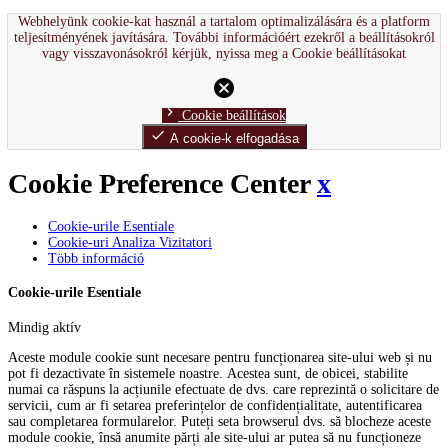
Webhelyünk cookie-kat használ a tartalom optimalizálására és a platform
teljesítményének javítására. További információért ezekről a beállításokról
vagy visszavonásokról kérjük, nyissa meg a Cookie beállításokat
cancel
chevron_right
Cookie beállítások
done
A cookie-k elfogadása
Cookie Preference Center
x
Cookie-urile Esentiale
Cookie-uri Analiza Vizitatori
Több információ
Cookie-urile Esentiale
Mindig aktív
Aceste module cookie sunt necesare pentru funcționarea site-ului web și nu
pot fi dezactivate în sistemele noastre. Acestea sunt, de obicei, stabilite
numai ca răspuns la acțiunile efectuate de dvs. care reprezintă o solicitare de
servicii, cum ar fi setarea preferințelor de confidențialitate, autentificarea
sau completarea formularelor. Puteți seta browserul dvs. să blocheze aceste
module cookie, însă anumite părți ale site-ului ar putea să nu funcționeze