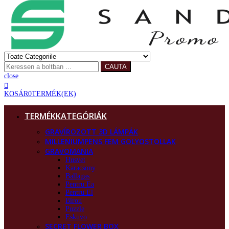
CAUTA
close
KOSÁR
0
TERMÉK(EK)
TERMÉKKATEGÓRIÁK
GRAVÍROZOTT 3D LÁMPÁK
MILLENIUMPENS FEM GOLYOSTOLLAK
GRAVOMANIA
Husvet
Karacsony
Ballagas
Pentru Ea
Pentru El
Birou
Puzzle
Eskuvo
SECRET FLOWER BOX