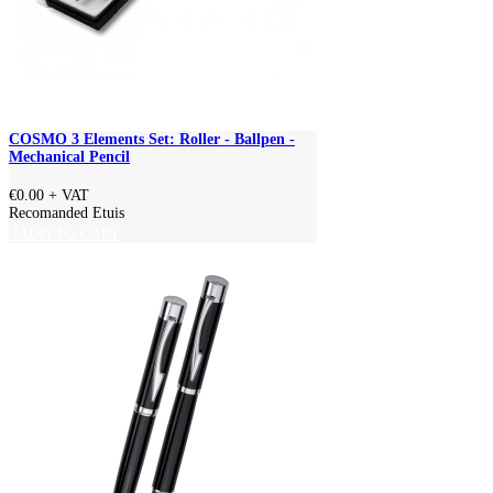
COSMO 3 Elements Set: Roller - Ballpen -
Mechanical Pencil
€0.00
+ VAT
Recomanded Etuis
ADD TO CART