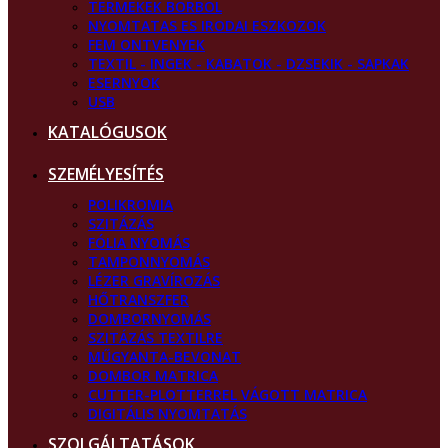
TERMEKEK BORBOL
NYOMTATAS ES IRODAI ESZKOZOK
FEM ONTVENYEK
TEXTIL - INGEK - KABATOK - DZSEKIK - SAPKAK
ESERNYOK
USB
KATALÓGUSOK
SZEMÉLYESÍTÉS
POLIKROMIA
SZITÁZÁS
FÓLIA NYOMÁS
TAMPONNYOMÁS
LÉZER GRAVÍROZÁS
HŐTRANSZFER
DOMBORNYOMÁS
SZITÁZÁS TEXTILRE
MŰGYANTA-BEVONAT
DOMBOR MATRICA
CUTTER-PLOTTERREL VÁGOTT MATRICA
DIGITÁLIS NYOMTATÁS
SZOLGÁLTATÁSOK