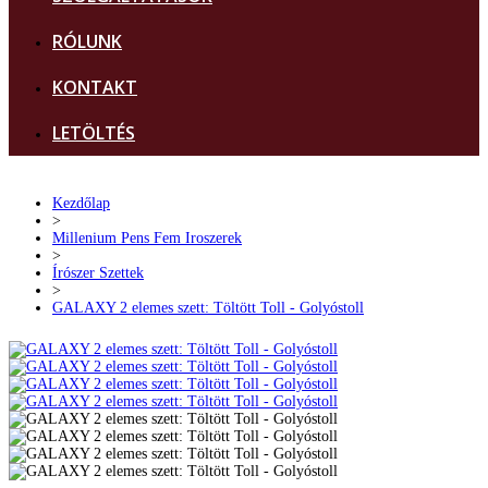
RÓLUNK
KONTAKT
LETÖLTÉS
Kezdőlap
>
Millenium Pens Fem Iroszerek
>
Írószer Szettek
>
GALAXY 2 elemes szett: Töltött Toll - Golyóstoll