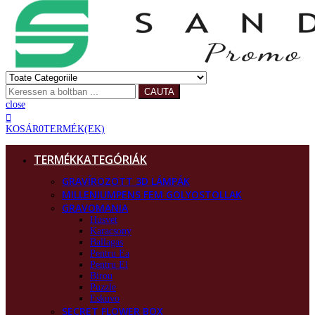
CAUTA
close
KOSÁR
0
TERMÉK(EK)
TERMÉKKATEGÓRIÁK
GRAVÍROZOTT 3D LÁMPÁK
MILLENIUMPENS FEM GOLYOSTOLLAK
GRAVOMANIA
Husvet
Karacsony
Ballagas
Pentru Ea
Pentru El
Birou
Puzzle
Eskuvo
SECRET FLOWER BOX