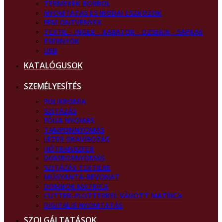
TERMEKEK BORBOL
NYOMTATAS ES IRODAI ESZKOZOK
FEM ONTVENYEK
TEXTIL - INGEK - KABATOK - DZSEKIK - SAPKAK
ESERNYOK
USB
KATALÓGUSOK
SZEMÉLYESÍTÉS
POLIKROMIA
SZITÁZÁS
FÓLIA NYOMÁS
TAMPONNYOMÁS
LÉZER GRAVÍROZÁS
HŐTRANSZFER
DOMBORNYOMÁS
SZITÁZÁS TEXTILRE
MŰGYANTA-BEVONAT
DOMBOR MATRICA
CUTTER-PLOTTERREL VÁGOTT MATRICA
DIGITÁLIS NYOMTATÁS
SZOLGÁLTATÁSOK