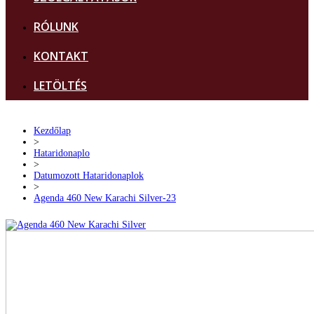
RÓLUNK
KONTAKT
LETÖLTÉS
Kezdőlap
>
Hataridonaplo
>
Datumozott Hataridonaplok
>
Agenda 460 New Karachi Silver-23