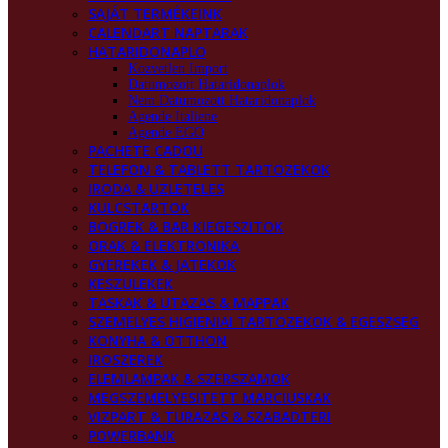
SAJÁT TERMÉKEINK
CALENDART NAPTARAK
HATARIDONAPLO
Kozvetlen Import
Datumozott Hataridonaplok
Nem Datumozott Hataridonaplok
Agende Italiene
Agende EGO
PACHETE CADOU
TELEFON & TABLETT TARTOZEKOK
IRODA & UZLETELES
KULCSTARTOK
BOGREK & BAR KIEGESZITOK
ORAK & ELEKTRONIKA
GYEREKEK & JATEKOK
KESZULEKEK
TASKAK & UTAZAS & MAPPAK
SZEMELYES HIGIENIAI TARTOZEKOK & EGESZSEG
KONYHA & OTTHON
IROSZEREK
ELEMLAMPAK & SZERSZAMOK
MEGSZEMELYESITETT MARCIUSKAK
VIZPART & TURAZAS & SZABADTERI
POWERBANK