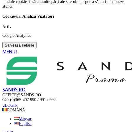
module cookie, însă anumite părți ale site-ului ar putea să nu funcționeze
atunci.
Cookie-uri Analiza Vizitatori
Activ
Google Analytics
Salvează setările
MENIU
SANDS.RO
OFFICE@SANDS.RO
040-(0)365-407.990 / 991 / 992
LOGIN
ROMÂNĂ
Magyar
English