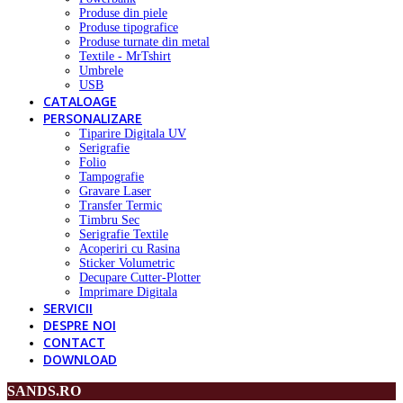
Produse din piele
Produse tipografice
Produse turnate din metal
Textile - MrTshirt
Umbrele
USB
CATALOAGE
PERSONALIZARE
Tiparire Digitala UV
Serigrafie
Folio
Tampografie
Gravare Laser
Transfer Termic
Timbru Sec
Serigrafie Textile
Acoperiri cu Rasina
Sticker Volumetric
Decupare Cutter-Plotter
Imprimare Digitala
SERVICII
DESPRE NOI
CONTACT
DOWNLOAD
SANDS.RO