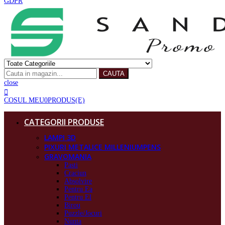
GDPR
CAUTA
close
COSUL MEU
0
PRODUS(E)
CATEGORII PRODUSE
LAMPI 3D
PIXURI METALICE MILLENIUMPENS
GRAVOMANIA
Pasti
Craciun
Absolvire
Pentru Ea
Pentru El
Birou
Puzzle/Jocuri
Nunta