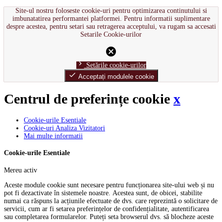
Site-ul nostru foloseste cookie-uri pentru optimizarea continutului si
imbunatatirea performantei platformei. Pentru informatii suplimentare
despre acestea, pentru setari sau retragerea acceptului, va rugam sa accesati
Setarile Cookie-urilor
cancel
chevron_right
Setările cookie-urilor
done
Acceptați modulele cookie
Centrul de preferințe cookie
x
Cookie-urile Esentiale
Cookie-uri Analiza Vizitatori
Mai multe informatii
Cookie-urile Esentiale
Mereu activ
Aceste module cookie sunt necesare pentru funcționarea site-ului web și nu
pot fi dezactivate în sistemele noastre. Acestea sunt, de obicei, stabilite
numai ca răspuns la acțiunile efectuate de dvs. care reprezintă o solicitare de
servicii, cum ar fi setarea preferințelor de confidențialitate, autentificarea
sau completarea formularelor. Puteți seta browserul dvs. să blocheze aceste