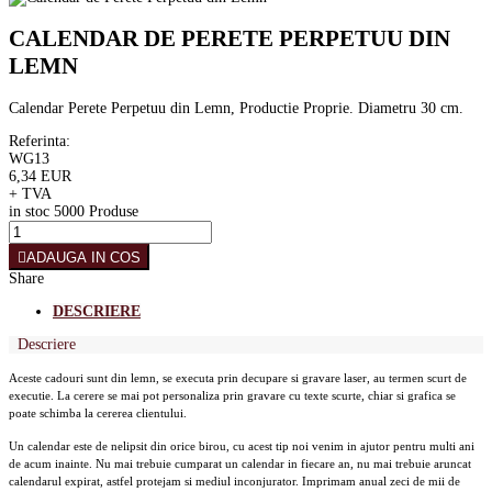
CALENDAR DE PERETE PERPETUU DIN
LEMN
Calendar Perete Perpetuu din Lemn, Productie Proprie. Diametru 30 cm.
Referinta:
WG13
6,34 EUR
+ TVA
in stoc
5000 Produse
ADAUGA IN COS
Share
DESCRIERE
Descriere
Aceste cadouri sunt din lemn, se executa prin decupare si gravare laser, au termen scurt de
executie. La cerere se mai pot personaliza prin gravare cu texte scurte, chiar si grafica se
poate schimba la cererea clientului.
Un calendar este de nelipsit din orice birou, cu acest tip noi venim in ajutor pentru multi ani
de acum inainte. Nu mai trebuie cumparat un calendar in fiecare an, nu mai trebuie aruncat
calendarul expirat, astfel protejam si mediul inconjurator. Imprimam anual zeci de mii de