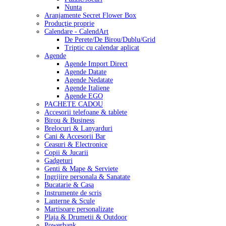
Nunta
Aranjamente Secret Flower Box
Producţie proprie
Calendare - CalendArt
De Perete/De Birou/Dublu/Grid
Triptic cu calendar aplicat
Agende
Agende Import Direct
Agende Datate
Agende Nedatate
Agende Italiene
Agende EGO
PACHETE CADOU
Accesorii telefoane & tablete
Birou & Business
Brelocuri & Lanyarduri
Cani & Accesorii Bar
Ceasuri & Electronice
Copii & Jucarii
Gadgeturi
Genti & Mape & Serviete
Ingrijire personala & Sanatate
Bucatarie & Casa
Instrumente de scris
Lanterne & Scule
Martisoare personalizate
Plaja & Drumetii & Outdoor
Powerbank