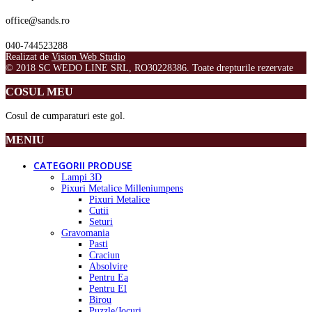
office@sands.ro
040-744523288
Realizat de
Vision Web Studio
© 2018 SC WEDO LINE SRL, RO30228386. Toate drepturile rezervate
COSUL MEU
Cosul de cumparaturi este gol.
MENIU
CATEGORII PRODUSE
Lampi 3D
Pixuri Metalice Milleniumpens
Pixuri Metalice
Cutii
Seturi
Gravomania
Pasti
Craciun
Absolvire
Pentru Ea
Pentru El
Birou
Puzzle/Jocuri