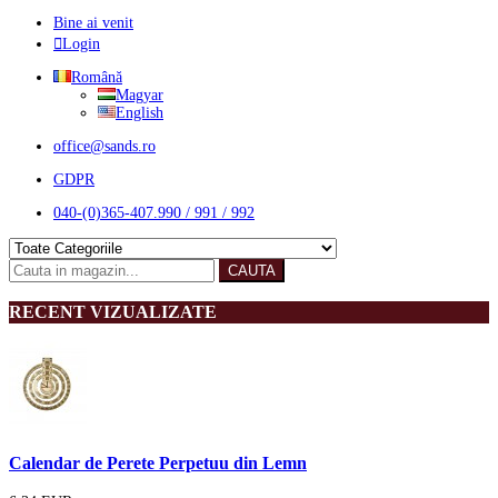
Bine ai venit
Login
Română
Magyar
English
office@sands.ro
GDPR
040-(0)365-407.990 / 991 / 992
CAUTA
RECENT VIZUALIZATE
Calendar de Perete Perpetuu din Lemn