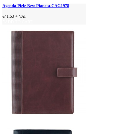
Agenda Piele New Pianeta-CAG1978
€41.53
+ VAT
ADD TO CART