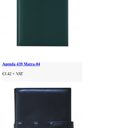
Agenda 439 Matra-04
€3.42
+ VAT
ADD TO CART