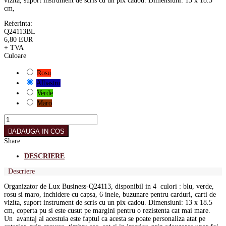
vizita, suport instrument de scris cu un pix cadou. Dimensiuni: 13 x 18.5
cm,
Referinta:
Q24113BL
6,80 EUR
+ TVA
Culoare
Rosu
Albastru
Verde
Maro
ADAUGA IN COS
Share
DESCRIERE
Descriere
Organizator de Lux Business-Q24113, disponibil in 4 culori : blu, verde,
rosu si maro, inchidere cu capsa, 6 inele, buzunare pentru carduri, carti de
vizita, suport instrument de scris cu un pix cadou. Dimensiuni: 13 x 18.5
cm, coperta pu si este cusut pe margini pentru o rezistenta cat mai mare.
Un avantaj al acestuia este faptul ca acesta se poate personaliza atat pe