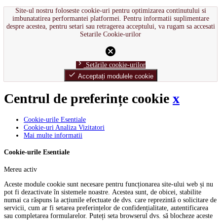
Site-ul nostru foloseste cookie-uri pentru optimizarea continutului si
imbunatatirea performantei platformei. Pentru informatii suplimentare
despre acestea, pentru setari sau retragerea acceptului, va rugam sa accesati
Setarile Cookie-urilor
cancel
chevron_right
Setările cookie-urilor
done
Acceptați modulele cookie
Centrul de preferințe cookie
x
Cookie-urile Esentiale
Cookie-uri Analiza Vizitatori
Mai multe informatii
Cookie-urile Esentiale
Mereu activ
Aceste module cookie sunt necesare pentru funcționarea site-ului web și nu
pot fi dezactivate în sistemele noastre. Acestea sunt, de obicei, stabilite
numai ca răspuns la acțiunile efectuate de dvs. care reprezintă o solicitare de
servicii, cum ar fi setarea preferințelor de confidențialitate, autentificarea
sau completarea formularelor. Puteți seta browserul dvs. să blocheze aceste