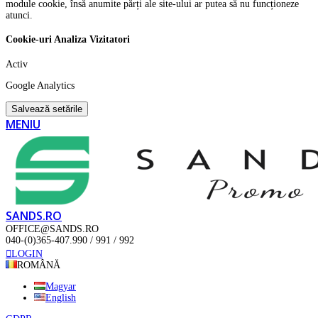
module cookie, însă anumite părți ale site-ului ar putea să nu funcționeze
atunci.
Cookie-uri Analiza Vizitatori
Activ
Google Analytics
Salvează setările
MENIU
SANDS.RO
OFFICE@SANDS.RO
040-(0)365-407.990 / 991 / 992
LOGIN
ROMÂNĂ
Magyar
English