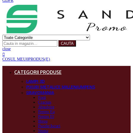
GDPR
CAUTA
close
COSUL MEU
0
PRODUS(E)
CATEGORII PRODUSE
LAMPI 3D
PIXURI METALICE MILLENIUMPENS
GRAVOMANIA
Pasti
Craciun
Absolvire
Pentru Ea
Pentru El
Birou
Puzzle/Jocuri
Nunta