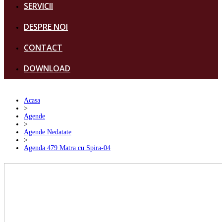
SERVICII
DESPRE NOI
CONTACT
DOWNLOAD
Acasa
>
Agende
>
Agende Nedatate
>
Agenda 479 Matra cu Spira-04