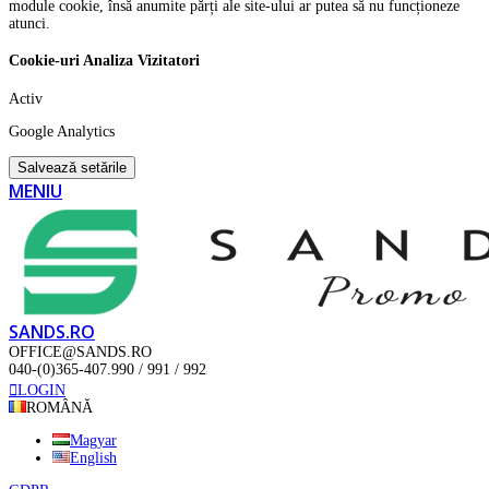
module cookie, însă anumite părți ale site-ului ar putea să nu funcționeze
atunci.
Cookie-uri Analiza Vizitatori
Activ
Google Analytics
Salvează setările
MENIU
SANDS.RO
OFFICE@SANDS.RO
040-(0)365-407.990 / 991 / 992
LOGIN
ROMÂNĂ
Magyar
English