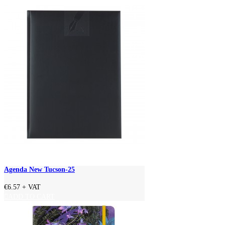
Agenda New Tucson-25
€6.57
+ VAT
ADD TO CART