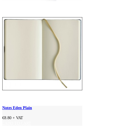
Notes Eden Plain
€8.80
+ VAT
ADD TO CART