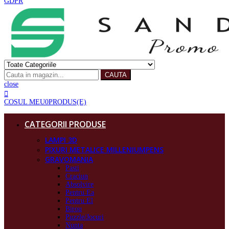
GDPR
CAUTA
close
COSUL MEU
0
PRODUS(E)
CATEGORII PRODUSE
LAMPI 3D
PIXURI METALICE MILLENIUMPENS
GRAVOMANIA
Pasti
Craciun
Absolvire
Pentru Ea
Pentru El
Birou
Puzzle/Jocuri
Nunta