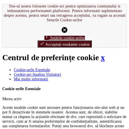
Site-ul nostru foloseste cookie-uri pentru optimizarea continutului si
imbunatatirea performantei platformei. Pentru informatii suplimentare
despre acestea, pentru setari sau retragerea acceptului, va rugam sa accesati
Setarile Cookie-urilor
cancel
chevron_right
Setările cookie-urilor
done
Acceptați modulele cookie
Centrul de preferințe cookie
x
Cookie-urile Esentiale
Cookie-uri Analiza Vizitatori
Mai multe informatii
Cookie-urile Esentiale
Mereu activ
Aceste module cookie sunt necesare pentru funcționarea site-ului web și nu
pot fi dezactivate în sistemele noastre. Acestea sunt, de obicei, stabilite
numai ca răspuns la acțiunile efectuate de dvs. care reprezintă o solicitare de
servicii, cum ar fi setarea preferințelor de confidențialitate, autentificarea
sau completarea formularelor. Puteți seta browserul dvs. să blocheze aceste