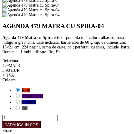
AGENDA 479 MATRA CU SPIRA-04
Agenda 479 Matra cu Spira
este disponibila in 4 culori: albastru, rosu,
indigo si gri inchis. Este nedatata, hartie alba de 60 g/mp, de dimensiuni:
15×21 cm, 224 pagini, semn de carte, colt perforat, cu spira, include harta
Romaniei, Limbi utilizate: Ro, En
Referinta:
479MATR
3,98 EUR
+ TVA
Culoare
Rosu
Violet Inchis
Albastru
Gri
ADAUGA IN COS
Share